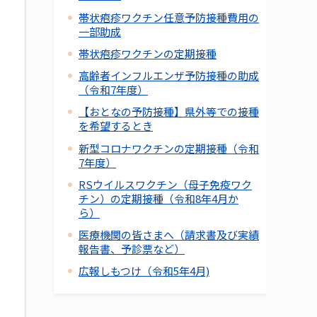
帯状疱疹ワクチン任意予防接種費用の
一部助成
帯状疱疹ワクチンの定期接種
高齢者インフルエンザ予防接種の助成
（令和7年度）
【おとなの予防接種】県外等での接種
を希望するとき
新型コロナワクチンの定期接種（令和
7年度）
RSウイルスワクチン（母子免疫ワク
チン）の定期接種（令和8年4月か
ら）
医療機関の皆さまへ（請求書及び実績
報告書、予診票など）
広報しもつけ（令和5年4月)