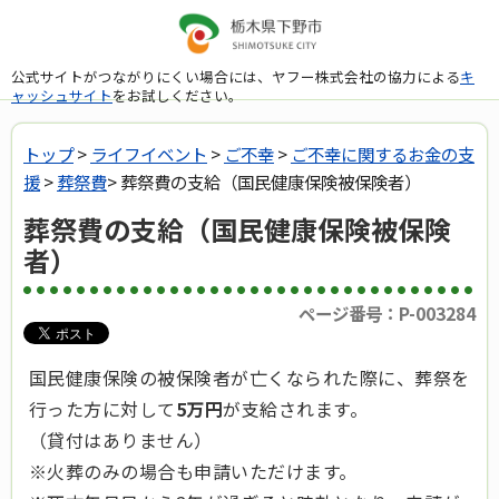
公式サイトがつながりにくい場合には、ヤフー株式会社の協力による
キ
ャッシュサイト
をお試しください。
トップ
>
ライフイベント
>
ご不幸
>
ご不幸に関するお金の支
援
>
葬祭費
> 葬祭費の支給（国民健康保険被保険者）
葬祭費の支給（国民健康保険被保険
者）
ページ番号：P-003284
国民健康保険の被保険者が亡くなられた際に、葬祭を
行った方に対して
5万円
が支給されます。
（貸付はありません）
※火葬のみの場合も申請いただけます。