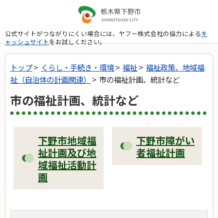
公式サイトがつながりにくい場合には、ヤフー株式会社の協力による
キ
ャッシュサイト
をお試しください。
トップ
>
くらし・手続き・環境
>
福祉
>
福祉政策、地域福
祉（自治体の計画関連）
> 市の福祉計画、統計など
市の福祉計画、統計など
下野市地域福
下野市障がい
祉計画及び地
者福祉計画
域福祉活動計
画