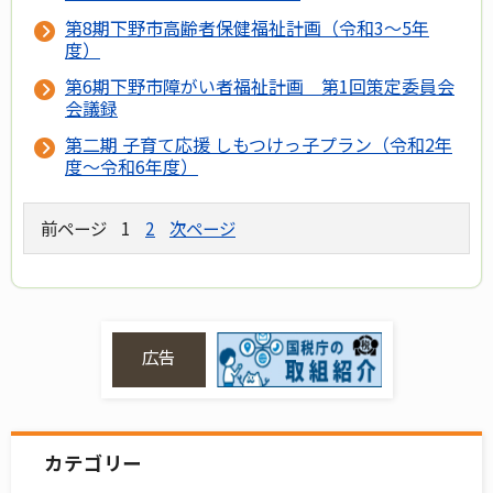
第8期下野市高齢者保健福祉計画（令和3～5年
度）
第6期下野市障がい者福祉計画 第1回策定委員会
会議録
第二期 子育て応援 しもつけっ子プラン（令和2年
度～令和6年度）
前ページ
1
2
次ページ
広告
カテゴリー