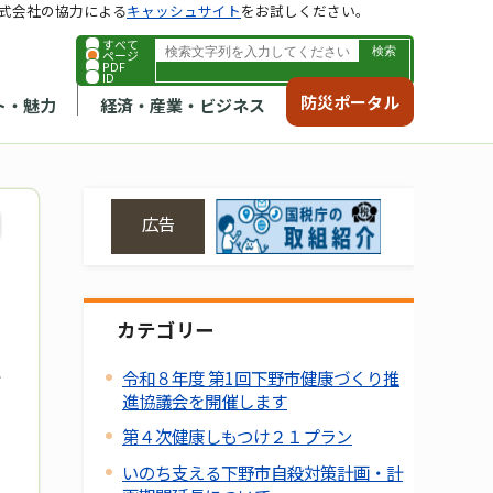
式会社の協力による
キャッシュサイト
をお試しください。
すべて
ページ
PDF
ID
防災ポータル
ト・魅力
経済・産業・ビジネス
広告
カテゴリー
令和８年度 第1回下野市健康づくり推
進協議会を開催します
第４次健康しもつけ２１プラン
いのち支える下野市自殺対策計画・計