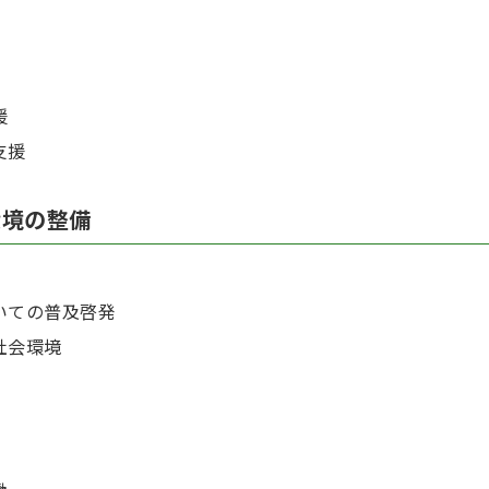
援
支援
環境の整備
いての普及啓発
社会環境