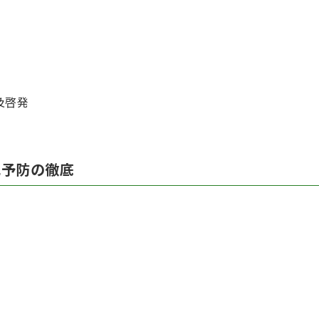
及啓発
化予防の徹底