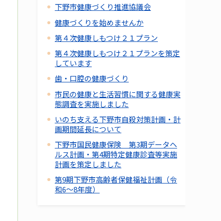
下野市健康づくり推進協議会
健康づくりを始めませんか
第４次健康しもつけ２１プラン
第４次健康しもつけ２１プランを策定
しています
歯・口腔の健康づくり
市民の健康と生活習慣に関する健康実
態調査を実施しました
いのち支える下野市自殺対策計画・計
画期間延長について
下野市国民健康保険 第3期データヘ
ルス計画・第4期特定健康診査等実施
計画を策定しました
第9期下野市高齢者保健福祉計画（令
和6～8年度）