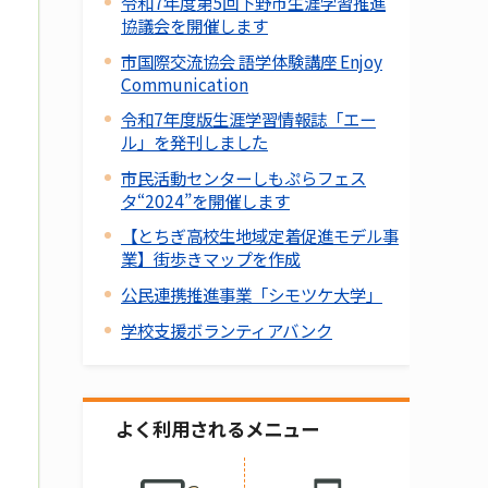
令和7年度第5回下野市生涯学習推進
協議会を開催します
市国際交流協会 語学体験講座 Enjoy
Communication
令和7年度版生涯学習情報誌「エー
ル」を発刊しました
市民活動センターしもぷらフェス
タ“2024”を開催します
【とちぎ高校生地域定着促進モデル事
業】街歩きマップを作成
公民連携推進事業「シモツケ大学」
学校支援ボランティアバンク
よく利用されるメニュー