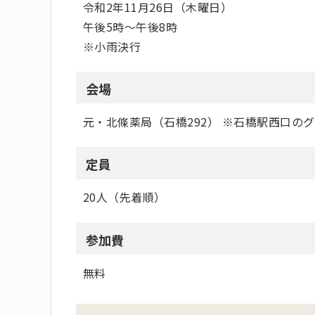
令和2年11月26日（木曜日）
午後5時～午後8時
※小雨決行
会場
元・北條薬局（石橋292） ※石橋駅西口の
定員
20人（先着順）
参加費
無料