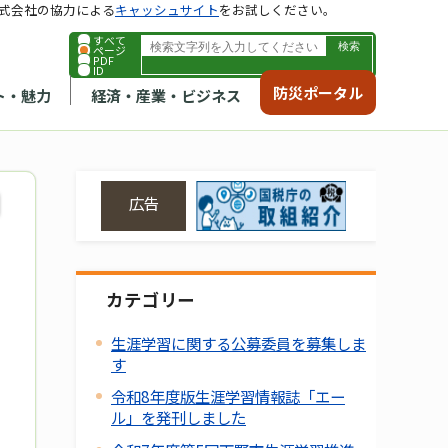
式会社の協力による
キャッシュサイト
をお試しください。
すべて
ページ
PDF
ID
防災ポータル
ト・魅力
経済・産業・ビジネス
広告
カテゴリー
生涯学習に関する公募委員を募集しま
す
令和8年度版生涯学習情報誌「エー
ル」を発刊しました