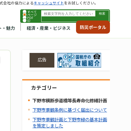
式会社の協力による
キャッシュサイト
をお試しください。
すべて
ページ
PDF
ID
防災ポータル
ト・魅力
経済・産業・ビジネス
広告
カテゴリー
下野市横断歩道橋等長寿命化修繕計画
下野市景観条例に基づく届出について
下野市景観計画と下野市緑の基本計画
を策定しました