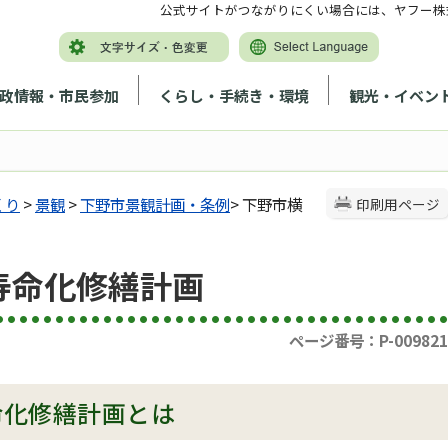
公式サイトがつながりにくい場合には、ヤフー株
政情報・市民参加
くらし・手続き・環境
観光・イベン
くり
>
景観
>
下野市景観計画・条例
> 下野市横
印刷用ページ
寿命化修繕計画
ページ番号：P-009821
命化修繕計画とは