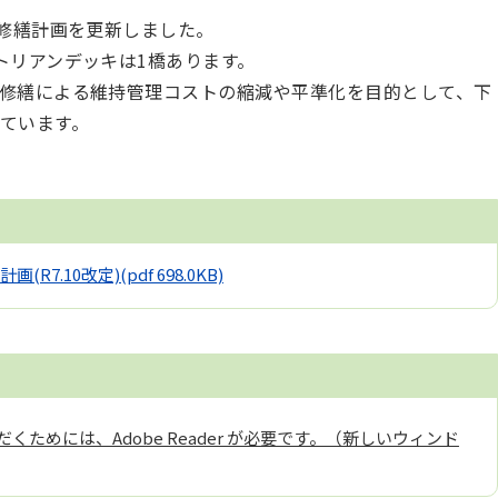
化修繕計画を更新しました。
トリアンデッキは1橋あります。
修繕による維持管理コストの縮減や平準化を目的として、下
ています。
(R7.10改定)
(pdf 698.0KB)
くためには、Adobe Reader が必要です。（新しいウィンド