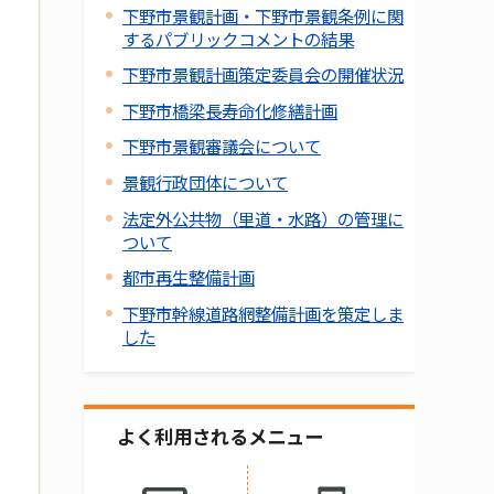
下野市景観計画・下野市景観条例に関
するパブリックコメントの結果
下野市景観計画策定委員会の開催状況
下野市橋梁長寿命化修繕計画
下野市景観審議会について
景観行政団体について
法定外公共物（里道・水路）の管理に
ついて
都市再生整備計画
下野市幹線道路網整備計画を策定しま
した
よく利用されるメニュー