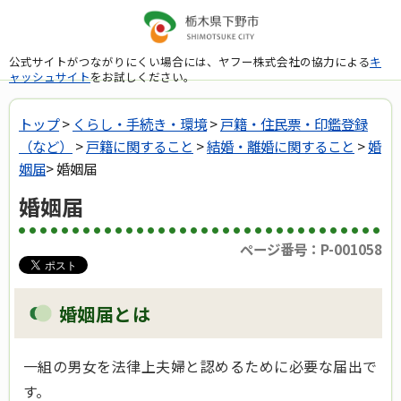
公式サイトがつながりにくい場合には、ヤフー株式会社の協力による
キ
ャッシュサイト
をお試しください。
トップ
>
くらし・手続き・環境
>
戸籍・住民票・印鑑登録
（など）
>
戸籍に関すること
>
結婚・離婚に関すること
>
婚
姻届
> 婚姻届
婚姻届
ページ番号：P-001058
婚姻届とは
一組の男女を法律上夫婦と認めるために必要な届出で
す。