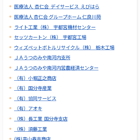
医療法人 杏仁会 デイサービス えびはら
医療法人 杏仁会 グループホーム 仁良川苑
ライト工業（株） 宇都宮機材センター
セッツカートン（株） 宇都宮工場
ウィズペットボトルリサイクル（株） 栃木工場
ＪＡうつのみや南河内支所
ＪＡうつのみや南河内営農経済センター
（有）小堀正之商店
（有）国分寺産業
（有）協同サービス
（有）アオキ
（株）長工業 国分寺支店
（株）須藤工業
(株)高山春吉商店