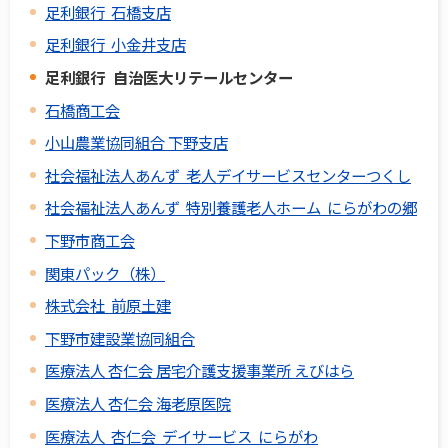
足利銀行 石橋支店
足利銀行 小金井支店
足利銀行 自治医大リテールセンター
石橋商工会
小山農業協同組合 下野支店
社会福祉法人あんず 老人デイサービスセンターつくし
社会福祉法人あんず 特別養護老人ホーム にらがわの郷
下野市商工会
関東パック（株）
株式会社 前原土建
下野市建設業協同組合
医療法人 杏仁会 居宅介護支援事業所 えびはら
医療法人 杏仁会 海老原医院
医療法人 杏仁会 デイサービス にらがわ