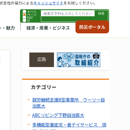
式会社の協力による
キャッシュサイト
をお試しください。
すべて
ページ
PDF
ID
防災ポータル
ト・魅力
経済・産業・ビジネス
広告
カテゴリー
就労継続支援B型事業所 ウーリー自
治医大
ABCリビング下野自治医大
多機能型重症児・者デイサービス 倶