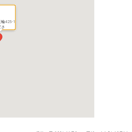
輪425-1
ばさ