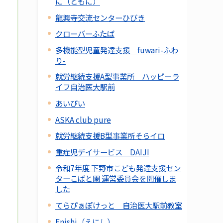
に（ともに）
龍興寺交流センターひびき
クローバーふたば
多機能型児童発達支援 fuwari-ふわ
り-
就労継続支援A型事業所 ハッピーラ
イフ自治医大駅前
あいびい
ASKA club pure
就労継続支援B型事業所そらイロ
重症児デイサービス DAIJI
令和7年度 下野市こども発達支援セン
ターこばと園 運営委員会を開催しま
した
てらぴぁぽけっと 自治医大駅前教室
Enishi（えにし）