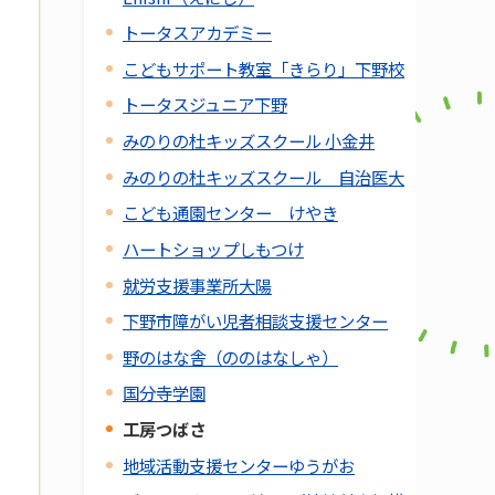
トータスアカデミー
こどもサポート教室「きらり」下野校
トータスジュニア下野
みのりの杜キッズスクール 小金井
みのりの杜キッズスクール 自治医大
こども通園センター けやき
ハートショップしもつけ
就労支援事業所大陽
下野市障がい児者相談支援センター
野のはな舎（ののはなしゃ）
国分寺学園
工房つばさ
地域活動支援センターゆうがお