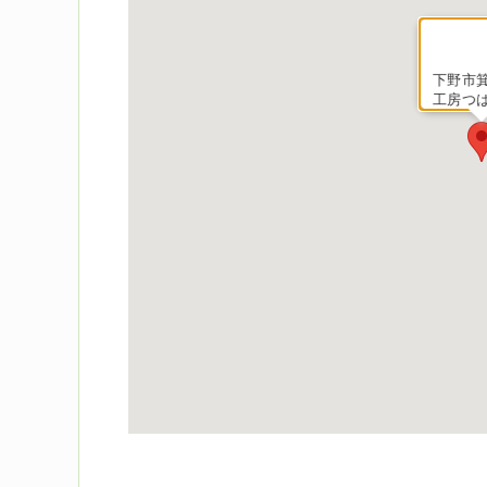
下野市箕
工房つ