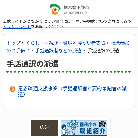
公式サイトがつながりにくい場合には、ヤフー株式会社の協力による
キ
ャッシュサイト
をお試しください。
トップ
>
くらし・手続き・環境
>
障がい者支援
>
社会参加
のお手伝い
>
手話通訳者などの派遣
> 手話通訳の派遣
手話通訳の派遣
意思疎通支援事業（手話通訳者と要約筆記者の派
遣）
広告