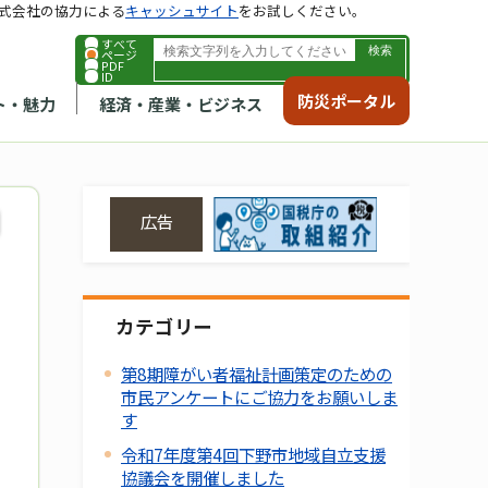
式会社の協力による
キャッシュサイト
をお試しください。
すべて
ページ
PDF
ID
防災ポータル
ト・魅力
経済・産業・ビジネス
広告
カテゴリー
第8期障がい者福祉計画策定のための
市民アンケートにご協力をお願いしま
す
令和7年度第4回下野市地域自立支援
協議会を開催しました