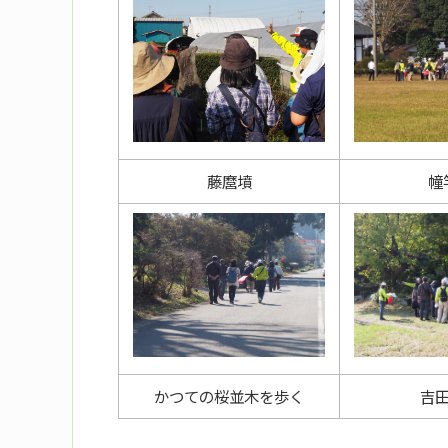
藤麿墳
幢
かつての桜並木を歩く
吉