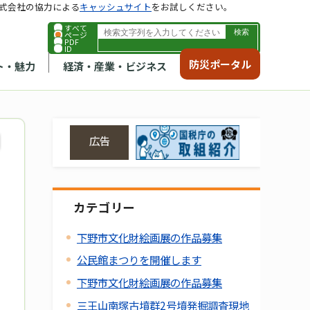
式会社の協力による
キャッシュサイト
をお試しください。
すべて
ページ
PDF
ID
防災ポータル
ト・魅力
経済・産業・ビジネス
広告
カテゴリー
下野市文化財絵画展の作品募集
公民館まつりを開催します
下野市文化財絵画展の作品募集
三王山南塚古墳群2号墳発掘調査現地