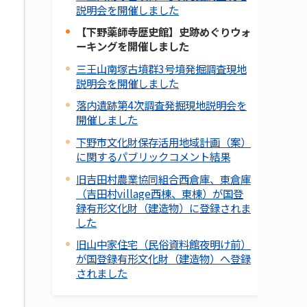
説明会を開催しました
【下野薬師寺歴史館】史跡めぐりウォ
ーキングを開催しました
三王山南塚古墳群3号墳発掘調査現地
説明会を開催しました
落内遺跡第4次調査発掘現地説明会を
開催しました
下野市文化財保存活用地域計画（案）
に関するパブリックコメント結果
旧吉田村農業協同組合西倉庫、東倉庫
（吉田村village西棟、東棟）が国登
録有形文化財（建造物）に登録されま
した
旧山中家住宅（民俗資料館夜明け前）
が国登録有形文化財（建造物）へ登録
されました