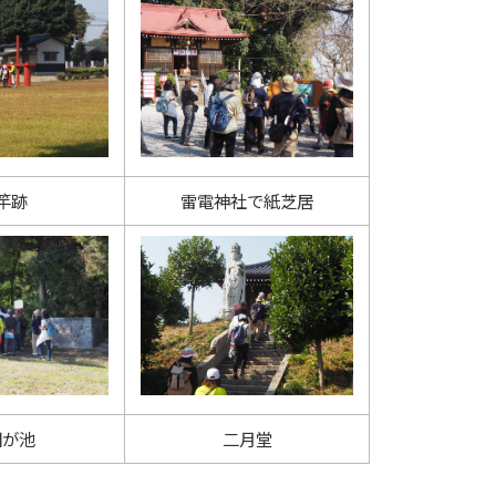
竿跡
雷電神社で紙芝居
田が池
二月堂