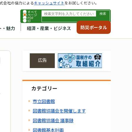
式会社の協力による
キャッシュサイト
をお試しください。
すべて
ページ
PDF
ID
防災ポータル
ト・魅力
経済・産業・ビジネス
広告
カテゴリー
市立図書館
図書館協議会を開催します
図書館協議会 議事録
図書館基本計画