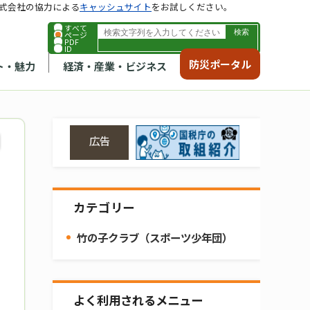
式会社の協力による
キャッシュサイト
をお試しください。
すべて
ページ
PDF
ID
防災ポータル
ト・魅力
経済・産業・ビジネス
広告
カテゴリー
竹の子クラブ（スポーツ少年団）
よく利用されるメニュー