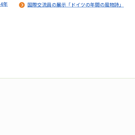
4年
国際交流員の展示「ドイツの年間の風物詩」