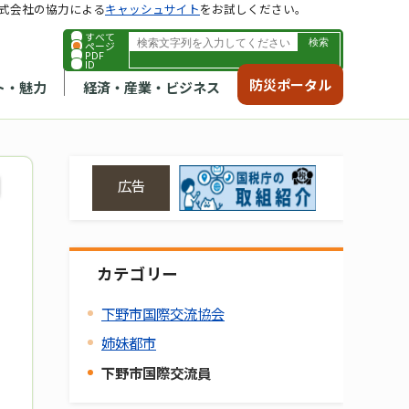
式会社の協力による
キャッシュサイト
をお試しください。
すべて
ページ
PDF
ID
防災ポータル
ト・魅力
経済・産業・ビジネス
広告
カテゴリー
下野市国際交流協会
姉妹都市
下野市国際交流員