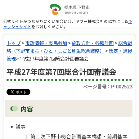
公式サイトがつながりにくい場合には、ヤフー株式会社の協力による
キ
ャッシュサイト
をお試しください。
トップ
>
市政情報・市民参加
>
施政方針・各種計画
>
総合戦
略（下野市まち・ひと・しごと創生総合戦略）
>
策定・進捗
管理
> 平成27年度第7回総合計画審議会
平成27年度第7回総合計画審議会
ページ番号：P-002523
内容
議事
第二次下野市総合計画基本構想・前期基本