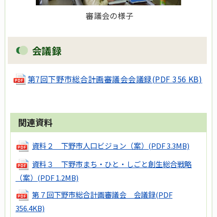
審議会の様子
会議録
第7回下野市総合計画審議会会議録(PDF 356 KB)
関連資料
資料２ 下野市人口ビジョン（案）
(PDF 3.3MB)
資料３ 下野市まち・ひと・しごと創生総合戦略
（案）
(PDF 1.2MB)
第７回下野市総合計画審議会 会議録
(PDF
356.4KB)