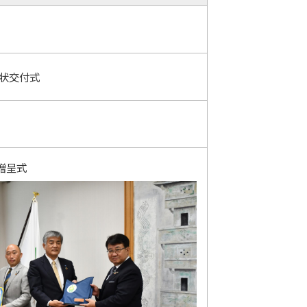
嘱状交付式
贈呈式