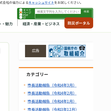
式会社の協力による
キャッシュサイト
をお試しください。
すべて
ページ
PDF
ID
防災ポータル
ト・魅力
経済・産業・ビジネス
広告
カテゴリー
市長活動報告（令和4年3月）
市長活動報告（令和4年2月）
市長活動報告（令和4年1月）
市長活動報告（令和3年12月）