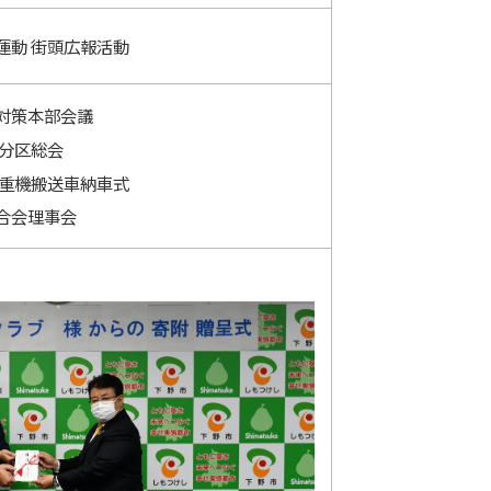
運動 街頭広報活動
対策本部会議
市分区総会
び重機搬送車納車式
合会理事会