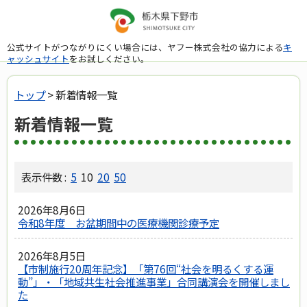
公式サイトがつながりにくい場合には、ヤフー株式会社の協力による
キ
ャッシュサイト
をお試しください。
トップ
> 新着情報一覧
新着情報一覧
表示件数 :
5
10
20
50
2026年8月6日
令和8年度 お盆期間中の医療機関診療予定
2026年8月5日
【市制施行20周年記念】「第76回“社会を明るくする運
動”」・「地域共生社会推進事業」合同講演会を開催しまし
た