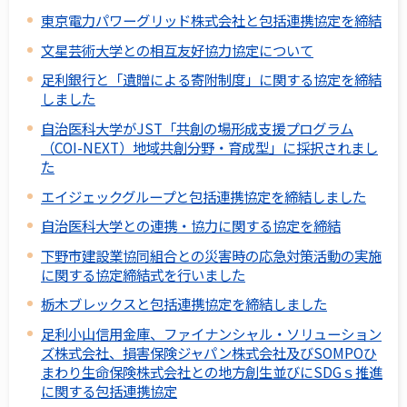
東京電力パワーグリッド株式会社と包括連携協定を締結
文星芸術大学との相互友好協力協定について
足利銀行と「遺贈による寄附制度」に関する協定を締結
しました
自治医科大学がJST「共創の場形成支援プログラム
（COI-NEXT）地域共創分野・育成型」に採択されまし
た
エイジェックグループと包括連携協定を締結しました
自治医科大学との連携・協力に関する協定を締結
下野市建設業協同組合との災害時の応急対策活動の実施
に関する協定締結式を行いました
栃木ブレックスと包括連携協定を締結しました
足利小山信用金庫、ファイナンシャル・ソリューション
ズ株式会社、損害保険ジャパン株式会社及びSOMPOひ
まわり生命保険株式会社との地方創生並びにSDGｓ推進
に関する包括連携協定