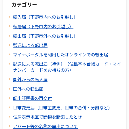
カテゴリー
転入届（下野市内へのお引越し）
転居届（下野市内のお引越し）
転出届（下野市外へのお引越し）
郵送による転出届
マイナポータルを利用したオンラインでの転出届
郵送による転出届（特例）（住民基本台帳カード・マイ
ナンバーカードをお持ちの方）
国外からの転入届
国外への転出届
転出証明書の再交付
世帯変更届（世帯主変更、世帯の合併・分離など）
住居表示地区で建物を新築したとき
アパート等の名称の届出について