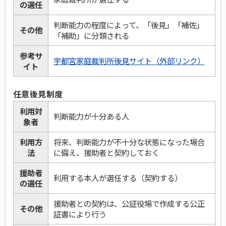
の選任
判断能力の程度によって、「後見」「補佐」
その他
「補助」に分類される
参考サ
宇都宮家庭裁判所後見サイト（外部リンク）
イト
任意後見制度
利用対
判断能力が十分ある人
象者
利用方
将来、判断能力が不十分な状
態になった場合
法
に備え
、援助者と契約しておく
援助者
利用する本人が選任する（契約する）
の選任
援助者との契約は、公証役場で作成する公正
その他
証書により行う