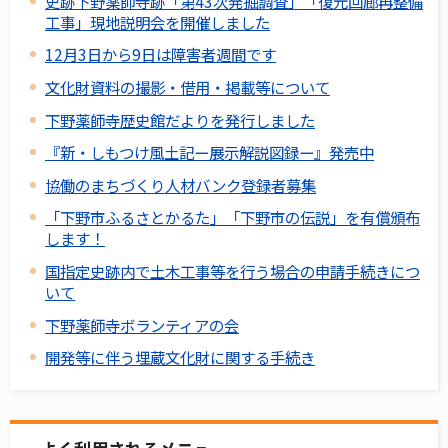
史跡下野薬師寺跡「第43次発掘調査」「復元回廊再整備
工事」現地説明会を開催しました
12月3日から9日は障害者週間です
文化財資料の撮影・借用・掲載等について
下野薬師寺歴史館だよりを発行しました
『新・しもつけ風土記ー展示解説図録ー』発売中
協働のまちづくり人材バンク登録者募集
「下野市ふるさとかるた」「下野市の伝説」を有償頒布
します！
国指定史跡内で土木工事等を行う場合の申請手続きにつ
いて
下野薬師寺ボランティアの会
開発等に伴う埋蔵文化財に関する手続き