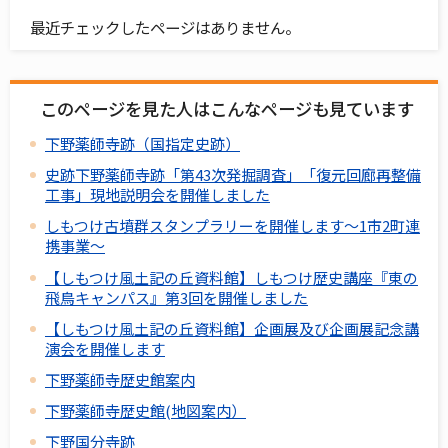
最近チェックしたページはありません。
このページを見た人はこんなページも見ています
下野薬師寺跡（国指定史跡）
史跡下野薬師寺跡「第43次発掘調査」「復元回廊再整備
工事」現地説明会を開催しました
しもつけ古墳群スタンプラリーを開催します～1市2町連
携事業～
【しもつけ風土記の丘資料館】しもつけ歴史講座『東の
飛鳥キャンパス』第3回を開催しました
【しもつけ風土記の丘資料館】企画展及び企画展記念講
演会を開催します
下野薬師寺歴史館案内
下野薬師寺歴史館(地図案内）
下野国分寺跡