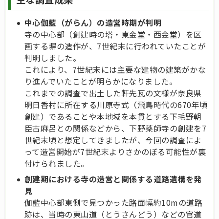
中心伽藍（がらん）の造営時期が判明
寺の中心部（創建時の塔・東金堂・西金堂）を区
画する塀の造作が、7世紀末に行われていたことが
判明しました。
これにより、7世紀末には主要な建物の建築がかな
り進んでいたことが明らかになりました。
これまでの調査で出土した軒先瓦の文様が奈良県
明日香村に所在する川原寺式（飛鳥時代の670年頃
創建）であることや本地域を本貫とする下毛野朝
臣古麻呂との関係などから、下野薬師寺の創建を7
世紀末頃と想定してきましたが、今回の調査によ
って造営開始が7世紀末よりさかのぼる可能性が裏
付けられました。
創建期における寺の造営と関係する道路遺構を発
見
伽藍中心部東側で見つかった路面幅約10mの道路
跡は、当時の東山道（とうさんどう）などの官道