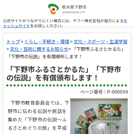
公式サイトがつながりにくい場合には、ヤフー株式会社の協力による
キ
ャッシュサイト
をお試しください。
トップ
>
くらし・手続き・環境
>
文化・スポーツ・生涯学習
>
文化・芸術に関するお知らせ
> 「下野市ふるさとかるた」
「下野市の伝説」を有償頒布します！
「下野市ふるさとかるた」「下野市
の伝説」を有償頒布します！
ページ番号：P-000034
下野市教育委員会では、下
野市に伝わる伝説や民話を
集めた「下野市の伝説～ふ
るさとめぐりの旅」を平成