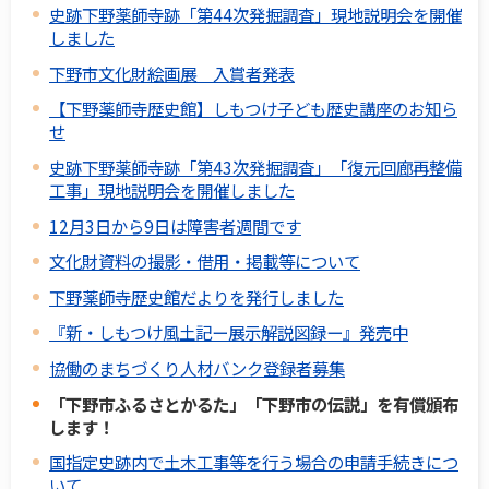
史跡下野薬師寺跡「第44次発掘調査」現地説明会を開催
しました
下野市文化財絵画展 入賞者発表
【下野薬師寺歴史館】しもつけ子ども歴史講座のお知ら
せ
史跡下野薬師寺跡「第43次発掘調査」「復元回廊再整備
工事」現地説明会を開催しました
12月3日から9日は障害者週間です
文化財資料の撮影・借用・掲載等について
下野薬師寺歴史館だよりを発行しました
『新・しもつけ風土記ー展示解説図録ー』発売中
協働のまちづくり人材バンク登録者募集
「下野市ふるさとかるた」「下野市の伝説」を有償頒布
します！
国指定史跡内で土木工事等を行う場合の申請手続きにつ
いて