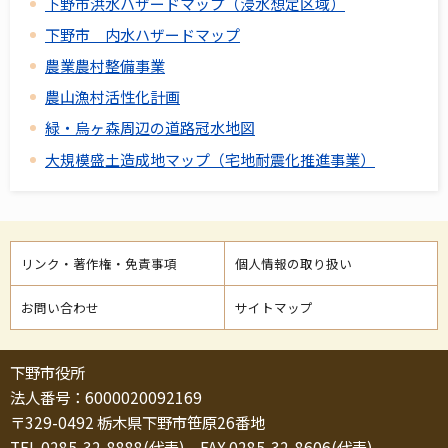
下野市洪水ハザードマップ（浸水想定区域）
下野市 内水ハザードマップ
農業農村整備事業
農山漁村活性化計画
緑・烏ヶ森周辺の道路冠水地図
大規模盛土造成地マップ（宅地耐震化推進事業）
リンク・著作権・免責事項
個人情報の取り扱い
お問い合わせ
サイトマップ
下野市役所
法人番号：6000020092169
〒329-0492 栃木県下野市笹原26番地
TEL 0285-32-8888(代表) FAX 0285-32-8606(代表)