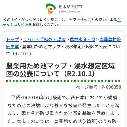
公式サイトがつながりにくい場合には、ヤフー株式会社の協力による
キ
ャッシュサイト
をお試しください。
トップ
>
くらし・手続き・環境
>
農林水産・食
>
農業農村整
備事業
> 農業用ため池マップ・浸水想定区域図の公表につい
て（R2.10.1）
農業用ため池マップ・浸水想定区域
図の公表について（R2.10.1）
ページ番号：P-006358
平成30(2018)年7月豪雨で、西日本において小規模
なため池の決壊により甚大な被害が発生したことを踏
まえ、国と県が防災重点ため池選定基準を見直しまし
た。本市においては、農業用ため池(2箇所)のうち防