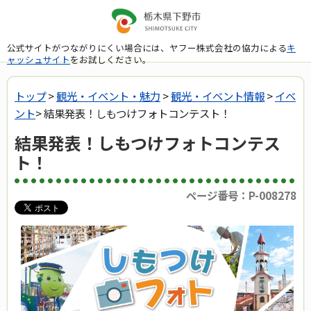
公式サイトがつながりにくい場合には、ヤフー株式会社の協力による
キ
ャッシュサイト
をお試しください。
トップ
>
観光・イベント・魅力
>
観光・イベント情報
>
イベ
ント
> 結果発表！しもつけフォトコンテスト！
結果発表！しもつけフォトコンテス
ト！
ページ番号：P-008278