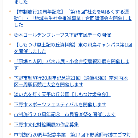
ました
【市制施行20周年記念】「第76回“社会を明るくする運
動”」・「地域共生社会推進事業」合同講演会を開催しま
した
栃木ゴールデンブレーブス下野市民デーの開催
【しもつけ風土記の丘資料館】東の飛鳥キャンパス第1回
を開催しました
「原爆と人間」パネル展・小金井空襲資料展を開催しま
す
下野市制施行20周年記念第21回（通算45回）南河内地
区一周駅伝競走大会を開催します
淡い光を灯す天平の丘公園【しもつけ燈桜会】
下野市スポーツフェスティバルを開催します
市制施行２０周年記念 市民音楽祭を開催します
下野市文化財絵画展の作品募集
市制施行20周年記念事業 第17回下野薬師寺跡エゴマ灯