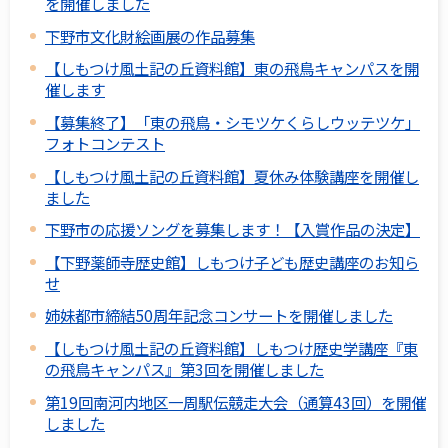
を開催しました
下野市文化財絵画展の作品募集
【しもつけ風土記の丘資料館】東の飛鳥キャンパスを開
催します
【募集終了】「東の飛鳥・シモツケくらしウッテツケ」
フォトコンテスト
【しもつけ風土記の丘資料館】夏休み体験講座を開催し
ました
下野市の応援ソングを募集します！【入賞作品の決定】
【下野薬師寺歴史館】しもつけ子ども歴史講座のお知ら
せ
姉妹都市締結50周年記念コンサートを開催しました
【しもつけ風土記の丘資料館】しもつけ歴史学講座『東
の飛鳥キャンパス』第3回を開催しました
第19回南河内地区一周駅伝競走大会（通算43回）を開催
しました