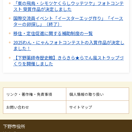
「東の飛鳥・シモツケくらしウッテツケ」フォトコンテ
スト 受賞作品が決定しました
国際交流員イベント「イースターエッグ作り」「イース
ターの卵探し」（終了）
移住・定住促進に関する補助制度の一覧
2025わん・にゃんフォトコンテストの入賞作品が決定し
ました！
【下野薬師寺歴史館】きらきら★らでん風ストラップづ
くりを開催しました
リンク・著作権・免責事項
個人情報の取り扱い
お問い合わせ
サイトマップ
下野市役所