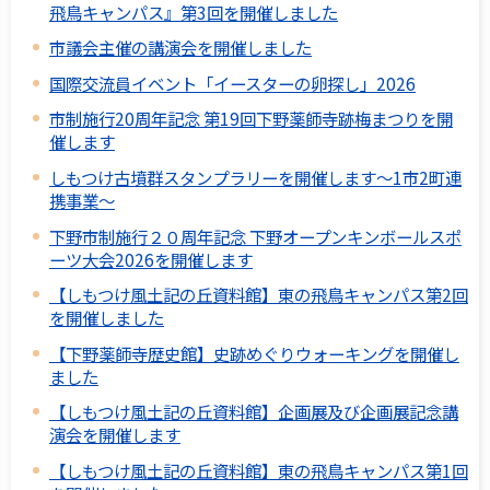
飛鳥キャンパス』第3回を開催しました
市議会主催の講演会を開催しました
国際交流員イベント「イースターの卵探し」2026
市制施行20周年記念 第19回下野薬師寺跡梅まつりを開
催します
しもつけ古墳群スタンプラリーを開催します～1市2町連
携事業～
下野市制施行２０周年記念 下野オープンキンボールスポ
ーツ大会2026を開催します
【しもつけ風土記の丘資料館】東の飛鳥キャンパス第2回
を開催しました
【下野薬師寺歴史館】史跡めぐりウォーキングを開催し
ました
【しもつけ風土記の丘資料館】企画展及び企画展記念講
演会を開催します
【しもつけ風土記の丘資料館】東の飛鳥キャンパス第1回