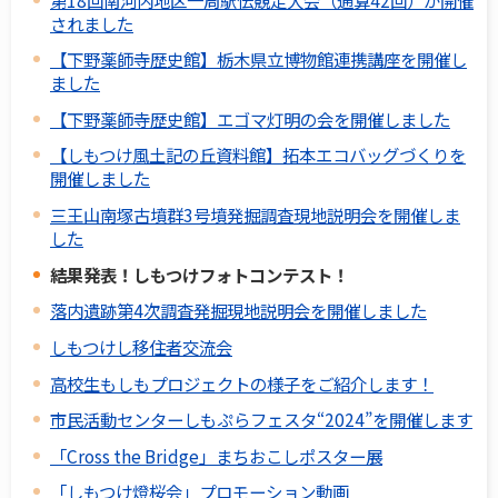
されました
【下野薬師寺歴史館】栃木県立博物館連携講座を開催し
ました
【下野薬師寺歴史館】エゴマ灯明の会を開催しました
【しもつけ風土記の丘資料館】拓本エコバッグづくりを
開催しました
三王山南塚古墳群3号墳発掘調査現地説明会を開催しま
した
結果発表！しもつけフォトコンテスト！
落内遺跡第4次調査発掘現地説明会を開催しました
しもつけし移住者交流会
高校生もしもプロジェクトの様子をご紹介します！
市民活動センターしもぷらフェスタ“2024”を開催します
「Cross the Bridge」まちおこしポスター展
「しもつけ燈桜会」プロモーション動画