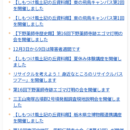
【しもつけ風土記の丘資料館】東の飛鳥キャンパス第2回
を開催しました
【しもつけ風土記の丘資料館】東の飛鳥キャンパス第1回
を開催しました
【下野薬師寺歴史館】第16回下野薬師寺跡エゴマ灯明の
会を開催しました
12月3日から9日は障害者週間です
【しもつけ風土記の丘資料館】夏休み体験講座を開催し
ました
リサイクルを考えよう！ 身近なところのリサイクルバス
ツアー」を開催します
第16回下野薬師寺跡エゴマ灯明の会を開催します
三王山南塚古墳群2号墳発掘調査現地説明会を開催しま
した
【しもつけ風土記の丘資料館】栃木県立博物館連携講座
を開催しました
第18回南河内地区一周駅伝競走大会（通算42回）が開催