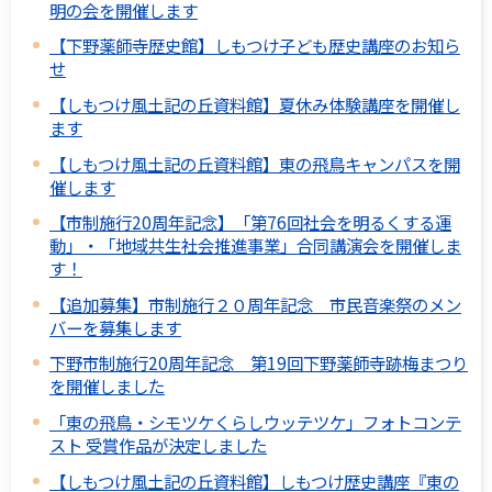
明の会を開催します
【下野薬師寺歴史館】しもつけ子ども歴史講座のお知ら
せ
【しもつけ風土記の丘資料館】夏休み体験講座を開催し
ます
【しもつけ風土記の丘資料館】東の飛鳥キャンパスを開
催します
【市制施行20周年記念】「第76回社会を明るくする運
動」・「地域共生社会推進事業」合同講演会を開催しま
す！
【追加募集】市制施行２０周年記念 市民音楽祭のメン
バーを募集します
下野市制施行20周年記念 第19回下野薬師寺跡梅まつり
を開催しました
「東の飛鳥・シモツケくらしウッテツケ」フォトコンテ
スト 受賞作品が決定しました
【しもつけ風土記の丘資料館】しもつけ歴史講座『東の