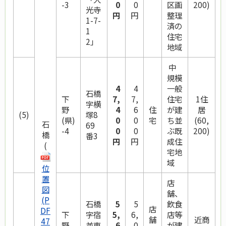
-3
0
0
区画
200)
光寺
円
円
整理
1-7-
済の
1
住宅
2」
地域
中
規模
4
4
一般
石橋
下
7,
7,
住宅
1住
字横
野
4
6
住
が建
居
(5)
塚8
(県)
0
0
宅
ち並
(60,
石
69
-4
0
0
ぶ既
200)
橋
番3
円
円
成住
(
宅地
域
位
置
店
図
舗、
(P
石橋
5
5
飲食
店
DF
下
字宿
5,
6,
店等
舗
近商
47
野
並東
6
0
が建