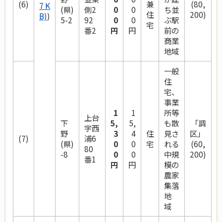
(6)
兼
(80,
7 K
(県)
側2
0
0
ち並
住
200)
B)
)
5-2
92
0
0
ぶ駅
宅
番2
円
円
前の
商業
地域
一般
住
宅、
事業
1
1
所等
上台
下
5,
5,
も散
「調
字西
野
3
4
住
見さ
区」
(7)
浦6
(県)
0
0
宅
れる
(60,
80
-8
0
0
中規
200)
番1
円
円
模の
農家
集落
地
域