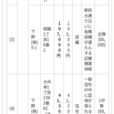
駅前
大通
り沿
1
1
いに
祇園
0
0
下
各種
1丁
7,
5,
近商
野
店
店舗
(3)
目1
0
0
(80,
(県)
舗
が連
6番
0
0
200)
5-1
たん
2
0
0
する
円
円
近隣
商業
地域
一般
大光
住宅
寺1
の中
丁目
4
4
に空
156
下
1,
1,
地が
1中
3番
野
3
3
住
見ら
専
(4)
82
(県)
0
0
宅
れる
(60,
「大