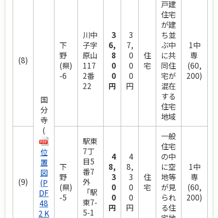
戸建
住宅
が建
川中
3
3
ち並
下
子字
6,
7,
ぶ中
1中
野
原山
8
0
住
に共
専
(8)
(県)
117
0
0
宅
同住
(60,
-6
2番
0
0
宅が
200)
22
円
円
混在
する
国
住宅
分
地域
寺
(
一般
駅東
住宅
7丁
位
4
4
の中
目5
置
下
8,
8,
に空
1中
番7
図
野
3
3
住
地等
専
(9)
外
(P
(県)
0
0
宅
が見
(60,
「駅
DF
-5
0
0
られ
200)
東7-
48
円
円
る住
5-1
2 K
宅地