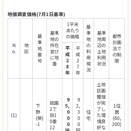
地価調査価格(7月1日基準)
1平米
基
あたり
基準
準
基準
基
都市
の価格
地の
地
地周
準
計画
N
地
所在
の
辺の
平
平
地
法で
o.
区
並び
利
土地
成
成
番
の制
に地
用
利用
2
2
号
限
番
現
状況
8
7
況
年
年
土地
区画
整理
9
9
祇園
が完
下
5,
2,
1住
2丁
了し
野
0
3
住
居
(1)
目1
た環
(県)
0
0
宅
(60,
0番
境良
-1
0
0
200)
12
好な
円
円