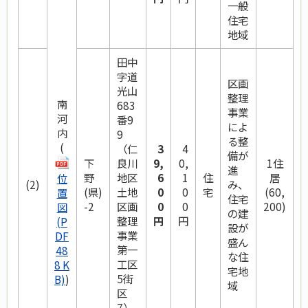
一般
住宅
地域
田中
字道
区画
光山
整理
南
683
事業
河
番9
によ
内
9
る整
(
（仁
3
4
備が
下
良川
9,
0,
1住
進
野
地区
6
1
住
居
位
(2)
み、
(県)
土地
0
0
宅
(60,
置
住宅
-2
区画
0
0
200)
図
の建
整理
円
円
(P
設が
事業
DF
盛ん
第一
48
な住
工区
8 K
宅地
5街
B)
)
域
区
7）