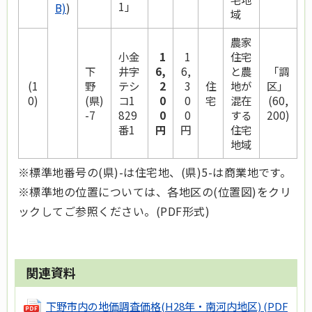
1」
B)
)
域
農家
小金
1
1
住宅
下
井字
6,
6,
と農
「調
(1
野
テシ
2
3
住
地が
区」
0)
(県)
コ1
0
0
宅
混在
(60,
-7
829
0
0
する
200)
番1
円
円
住宅
地域
※標準地番号の(県)-は住宅地、(県)5-は商業地です。
※標準地の位置については、各地区の(位置図)をクリ
ックしてご参照ください。(PDF形式)
関連資料
下野市内の地価調査価格(H28年・南河内地区)
(PDF