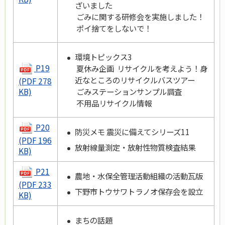
ざいました
ごみに関する研修会を実施しました！
ポイ捨てをしないで！
環境トピックス3
P19
夏休み企画 リサイクルを考えよう！身
近なところのリサイクルバスツアー
(PDF 278
ごみステーションサンプル調査
KB)
不用品リサイクル情報
P20
防災メモ 震災に備えてシリーズ11
(PDF 196
放射線量測定・放射性物質検査結果
KB)
P21
農地・水保全管理活動組織の活動瓦版
(PDF 233
下野市トウサワトラノオ保存会を設立
KB)
まちの話題