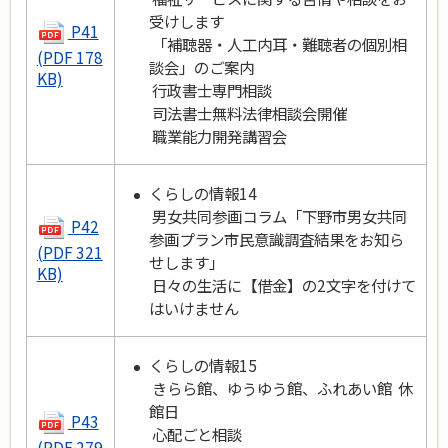
受けします
P41
「補聴器・人工内耳・難聴者の個別相
(PDF 178
談会」のご案内
KB)
行政書士専門相談
司法書士無料法律相談会開催
職業能力開発講習会
くらしの情報14
男女共同参画コラム「下野市男女共同
P42
参画プラン市民意識調査結果をお知ら
(PDF 321
せします」
KB)
日々の生活に【借金】の2文字を付けて
はいけません
くらしの情報15
きらら館、ゆうゆう館、ふれあい館 休
館日
P43
心配ごと相談
(PDF 279