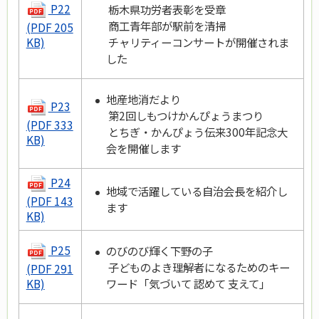
P22
栃木県功労者表彰を受章
商工青年部が駅前を清掃
(PDF 205
チャリティーコンサートが開催されま
KB)
した
地産地消だより
P23
第2回しもつけかんぴょうまつり
(PDF 333
とちぎ・かんぴょう伝来300年記念大
KB)
会を開催します
P24
地域で活躍している自治会長を紹介し
(PDF 143
ます
KB)
P25
のびのび輝く下野の子
子どものよき理解者になるためのキー
(PDF 291
ワード「気づいて 認めて 支えて」
KB)