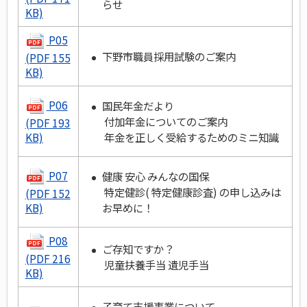
らせ
KB)
P05
下野市職員採用試験のご案内
(PDF 155
KB)
P06
国民年金だより
付加年金についてのご案内
(PDF 193
年金を正しく受給するためのミニ知識
KB)
P07
健康 安心 みんなの国保
特定健診( 特定健康診査) の申し込みは
(PDF 152
お早めに！
KB)
P08
ご存知ですか？
(PDF 216
児童扶養手当 遺児手当
KB)
子育て支援事業について