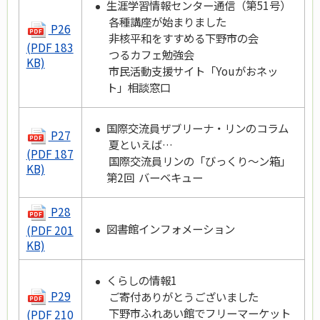
生涯学習情報センター通信（第51号）
各種講座が始まりました
P26
非核平和をすすめる下野市の会
(PDF 183
つるカフェ勉強会
KB)
市民活動支援サイト「Youがおネッ
ト」相談窓口
国際交流員ザブリーナ・リンのコラム
P27
夏といえば…
(PDF 187
国際交流員リンの「びっくり～ン箱」
KB)
第2回 バーベキュー
P28
図書館インフォメーション
(PDF 201
KB)
くらしの情報1
P29
ご寄付ありがとうございました
下野市ふれあい館でフリーマーケット
(PDF 210