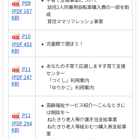
P09
幼児2人同乗用自転車購入費の一部を助
(PDF 167
成
KB)
育児ママリフレッシュ事業
P10
児童館で遊ぼう！
(PDF 453
KB)
あなたの子育て応援します子育て支援
P11
センター
(PDF 247
「つくし」利用案内
KB)
「ゆりかご」利用案内
高齢福祉サービス紹介～こんなときに
は相談を～
P12
ねたきり老人等介護手当支給事業
(PDF 294
ねたきり老人等紙おむつ購入券支給事
KB)
業