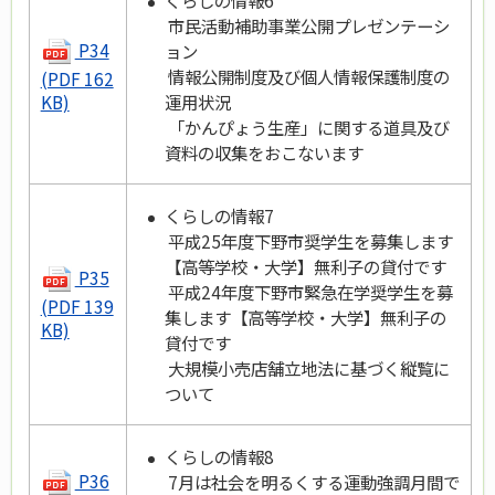
市民活動補助事業公開プレゼンテーシ
P34
ョン
情報公開制度及び個人情報保護制度の
(PDF 162
運用状況
KB)
「かんぴょう生産」に関する道具及び
資料の収集をおこないます
くらしの情報7
平成25年度下野市奨学生を募集します
【高等学校・大学】無利子の貸付です
P35
平成24年度下野市緊急在学奨学生を募
(PDF 139
集します【高等学校・大学】無利子の
KB)
貸付です
大規模小売店舗立地法に基づく縦覧に
ついて
くらしの情報8
P36
7月は社会を明るくする運動強調月間で