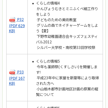
くらしの情報4
かんぴょうむきとミニふくべ細工作り
をしよう
P32
子どものための美術教室
グリムの森でネイチャーゲームをしよ
(PDF 629
う【夏】
KB)
下野市幼稚園連合会キッズフェスティ
バル2012
シルバー大学校・南校第33回学校祭
くらしの情報5
今年も薬師祭(くすしさい)を開催しま
P33
す!
平成23年中に家屋を新築等により取得
(PDF 167
された方へ
KB)
小山栃木都市計画地区計画の原案の縦
覧について
くらしの情報6