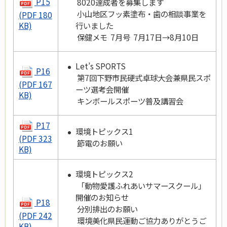
P15
8020達成者を募集します
小山地区フッ素塗布・歯の相談事業を
(PDF 180
行いました
KB)
保健メモ 7月号 7月17日→8月10日
Let’s SPORTS
P16
第7回下野市民硬式卓球大会兼県民スポ
(PDF 167
ーツ選考会開催
KB)
キンボールスポーツ普及講習会
P17
環境トピックス1
(PDF 323
節電のお願い
KB)
環境トピックス2
「動物愛護ふれあいサマースクール」
開催のお知らせ
P18
分別排出のお願い
(PDF 242
環境美化県民運動ご協力ありがとうご
KB)