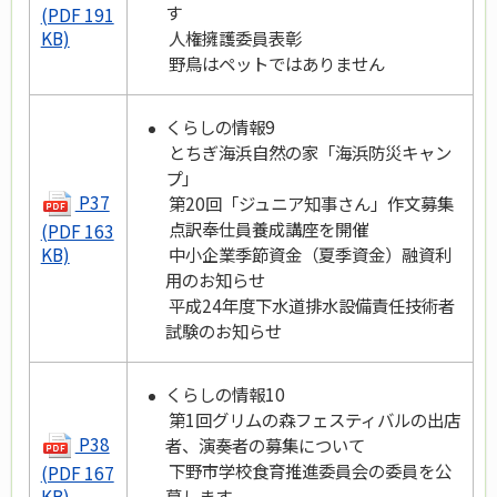
す
(PDF 191
人権擁護委員表彰
KB)
野鳥はペットではありません
くらしの情報9
とちぎ海浜自然の家「海浜防災キャン
プ」
P37
第20回「ジュニア知事さん」作文募集
点訳奉仕員養成講座を開催
(PDF 163
中小企業季節資金（夏季資金）融資利
KB)
用のお知らせ
平成24年度下水道排水設備責任技術者
試験のお知らせ
くらしの情報10
第1回グリムの森フェスティバルの出店
P38
者、演奏者の募集について
下野市学校食育推進委員会の委員を公
(PDF 167
募します
KB)