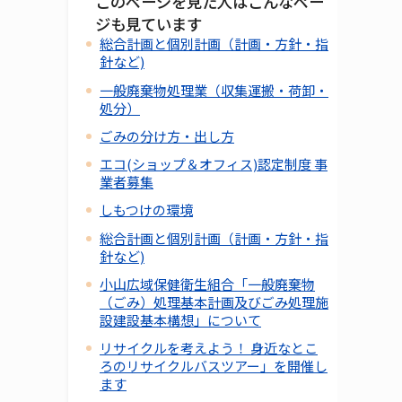
このページを見た人はこんなペー
ジも見ています
総合計画と個別計画（計画・方針・指
針など)
一般廃棄物処理業（収集運搬・荷卸・
処分）
ごみの分け方・出し方
エコ(ショップ＆オフィス)認定制度 事
業者募集
しもつけの環境
総合計画と個別計画（計画・方針・指
針など)
小山広域保健衛生組合「一般廃棄物
（ごみ）処理基本計画及びごみ処理施
設建設基本構想」について
リサイクルを考えよう！ 身近なとこ
ろのリサイクルバスツアー」を開催し
ます