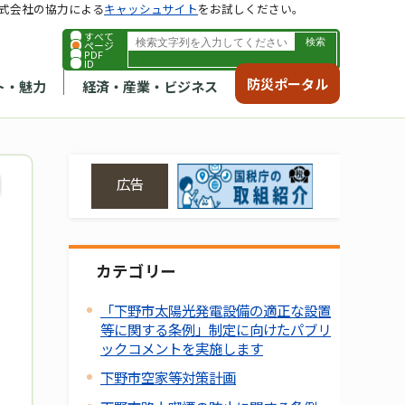
式会社の協力による
キャッシュサイト
をお試しください。
すべて
ページ
PDF
ID
防災ポータル
ト・魅力
経済・産業・ビジネス
広告
カテゴリー
「下野市太陽光発電設備の適正な設置
等に関する条例」制定に向けたパブリ
ックコメントを実施します
下野市空家等対策計画