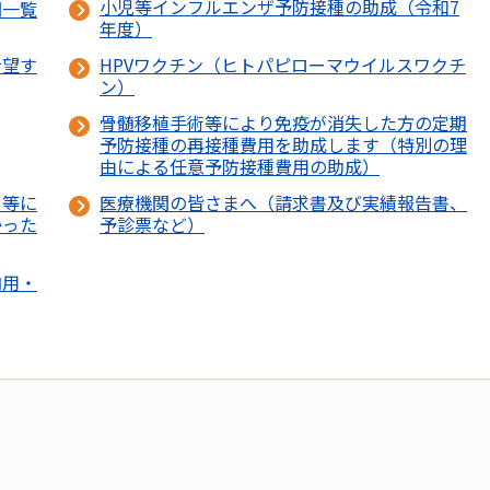
小児等インフルエンザ予防接種の助成（令和7
関一覧
年度）
希望す
HPVワクチン（ヒトパピローマウイルスワクチ
ン）
骨髄移植手術等により免疫が消失した方の定期
予防接種の再接種費用を助成します（特別の理
由による任意予防接種費用の助成）
と等に
医療機関の皆さまへ（請求書及び実績報告書、
かった
予診票など）
内用・