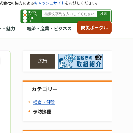
式会社の協力による
キャッシュサイト
をお試しください。
すべて
ページ
PDF
ID
防災ポータル
ト・魅力
経済・産業・ビジネス
広告
カテゴリー
検査・健診
予防接種