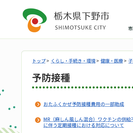
市
トップ
>
くらし・手続き・環境
>
健康・医療
>
子
予防接種
おたふくかぜ予防接種費用の一部助成
MR（麻しん風しん混合）ワクチンの供給
に伴う定期接種における対応について