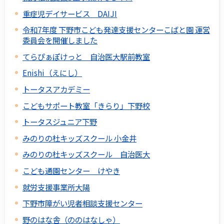
重症児デイサービス DAIJI
令和7年度 下野市こども発達支援センターこばと園 運営
委員会を開催しました
てらぴぁぽけっと 自治医大駅前教室
Enishi（えにし）
トータスアカデミー
こどもサポート教室「きらり」下野校
トータスジュニア下野
みのりの杜キッズスクール 小金井
みのりの杜キッズスクール 自治医大
こども通園センター けやき
就労支援事業所大陽
下野市障がい児者相談支援センター
野のはな舎（ののはなしゃ）