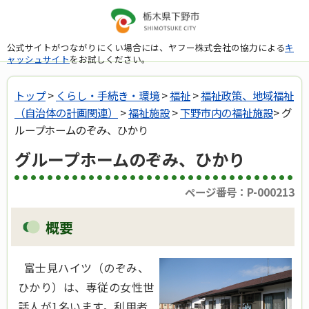
公式サイトがつながりにくい場合には、ヤフー株式会社の協力による
キ
ャッシュサイト
をお試しください。
トップ
>
くらし・手続き・環境
>
福祉
>
福祉政策、地域福祉
（自治体の計画関連）
>
福祉施設
>
下野市内の福祉施設
> グ
ループホームのぞみ、ひかり
グループホームのぞみ、ひかり
ページ番号：P-000213
概要
富士見ハイツ（のぞみ、
ひかり）は、専従の女性世
話人が1名います。利用者