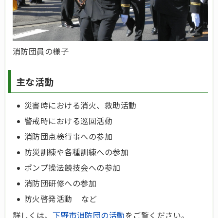
消防団員の様子
主な活動
災害時における消火、救助活動
警戒時における巡回活動
消防団点検行事への参加
防災訓練や各種訓練への参加
ポンプ操法競技会への参加
消防団研修への参加
防火啓発活動 など
詳しくは、
下野市消防団の活動
をご覧ください。