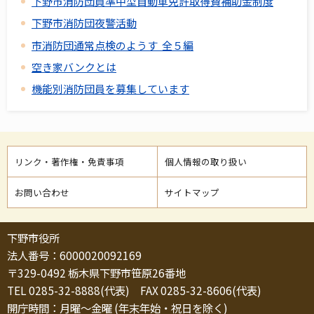
下野市消防団員準中型自動車免許取得費補助金制度
下野市消防団夜警活動
市消防団通常点検のようす 全５編
空き家バンクとは
機能別消防団員を募集しています
リンク・著作権・免責事項
個人情報の取り扱い
お問い合わせ
サイトマップ
下野市役所
法人番号：6000020092169
〒329-0492 栃木県下野市笹原26番地
TEL 0285-32-8888(代表) FAX 0285-32-8606(代表)
開庁時間：月曜～金曜 (年末年始・祝日を除く)