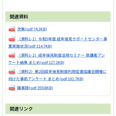
関連資料
次第
(pdf 74.3KB)
（資料1-1）令和5年度 成年後見サポートセンター事
業実施状況
(pdf 114.7KB)
（資料1-2）成年後見制度活用セミナー 受講者アン
ケート結果 まとめ
(pdf 127.2KB)
（資料2）第2回成年後見制度利用促進協議会開催に
向けた事前アンケート まとめ
(pdf 101.7KB)
議事録
(pdf 359.8KB)
関連リンク