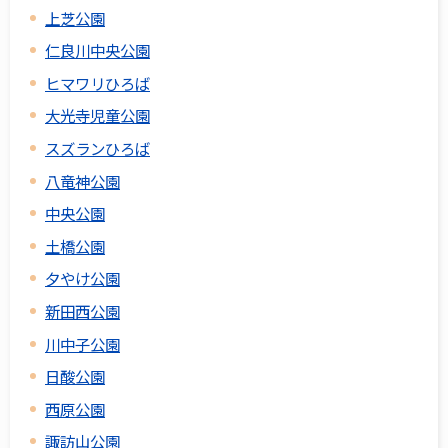
上芝公園
仁良川中央公園
ヒマワリひろば
大光寺児童公園
スズランひろば
八竜神公園
中央公園
土橋公園
夕やけ公園
新田西公園
川中子公園
日酸公園
西原公園
諏訪山公園