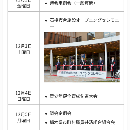
議会定例会（一般質問）
金曜日
石橋複合施設オープニングセレモニ
ー
12月3日
土曜日
12月4日
青少年健全育成剣道大会
日曜日
議会定例会
12月5日
月曜日
栃木県市町村職員共済組合組合会