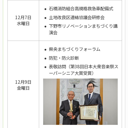
石橋消防組合高規格救急車配備式
土地改良区連絡協議会研修会
12月7日
水曜日
下野市
リノベーションまちづくり講
演会
県央まちづくりフォーラム
防犯・防火診断
表敬訪問（第38回日本大衆音楽祭ス
ーパーシニア大賞受賞）
12月9日
金曜日