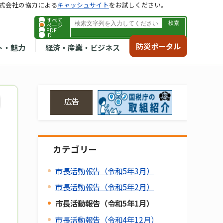
式会社の協力による
キャッシュサイト
をお試しください。
すべて
ページ
PDF
ID
防災ポータル
ト・魅力
経済・産業・ビジネス
広告
カテゴリー
市長活動報告（令和5年3月）
市長活動報告（令和5年2月）
市長活動報告（令和5年1月）
市長活動報告（令和4年12月）