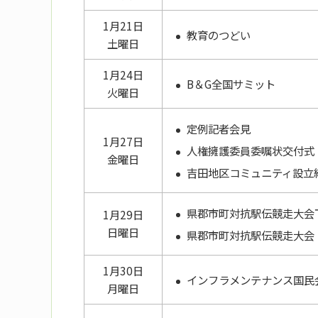
1月21日
教育のつどい
土曜日
1月24日
B＆G全国サミット
火曜日
定例記者会見
1月27日
人権擁護委員委嘱状交付式
金曜日
吉田地区コミュニティ設立
県郡市町対抗駅伝競走大会
1月29日
日曜日
県郡市町対抗駅伝競走大会
1月30日
インフラメンテナンス国民会
月曜日