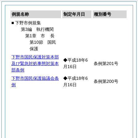
例規名称
制定年月日
種別番号
■ 下野市例規集
第3編 執行機関
第1章
市
長
第10節 国民
保護
下野市国民保護対策本部
◆平成18年6
及び緊急対処事態対策本
条例第201号
月16日
部条例
下野市国民保護協議会条
◆平成18年6
条例第200号
例
月16日