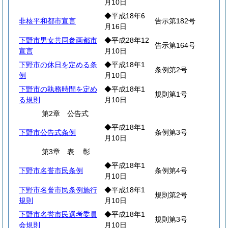
月10日
◆平成18年6
非核平和都市宣言
告示第182号
月16日
下野市男女共同参画都市
◆平成28年12
告示第164号
宣言
月10日
下野市の休日を定める条
◆平成18年1
条例第2号
例
月10日
下野市の執務時間を定め
◆平成18年1
規則第1号
る規則
月10日
第2章 公告式
◆平成18年1
下野市公告式条例
条例第3号
月10日
第3章
表
彰
◆平成18年1
下野市名誉市民条例
条例第4号
月10日
下野市名誉市民条例施行
◆平成18年1
規則第2号
規則
月10日
下野市名誉市民選考委員
◆平成18年1
規則第3号
会規則
月10日