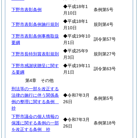
◆平成18年1
下野市表彰条例
条例第5号
月10日
◆平成18年1
下野市表彰条例施行規則
規則第4号
月10日
下野市表彰条例事務取扱
◆平成19年10
訓令第57号
要綱
月1日
◆平成25年9
下野市長特別賞表彰規則
規則第27号
月3日
下野市感謝状贈呈に関す
◆平成19年11
訓令第63号
る要綱
月1日
第4章 その他
刑法等の一部を改正する
法律の施行に伴う関係条
◆令和7年3月
条例第5号
例の整理に関する条例
26日
抄
下野市議会の個人情報の
◆令和7年3月
保護に関する条例の一部
条例第18号
26日
を改正する条例 抄