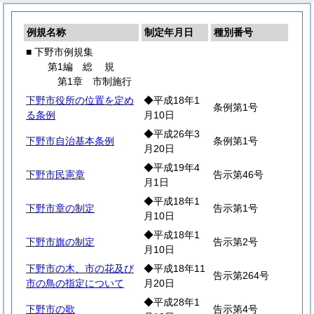
例規名称
制定年月日
種別番号
■ 下野市例規集
第1編
総
規
第1章 市制施行
下野市役所の位置を定め
◆平成18年1
条例第1号
る条例
月10日
◆平成26年3
下野市自治基本条例
条例第1号
月20日
◆平成19年4
下野市民憲章
告示第46号
月1日
◆平成18年1
下野市章の制定
告示第1号
月10日
◆平成18年1
下野市旗の制定
告示第2号
月10日
下野市の木、市の花及び
◆平成18年11
告示第264号
市の鳥の指定について
月20日
◆平成28年1
下野市の歌
告示第4号