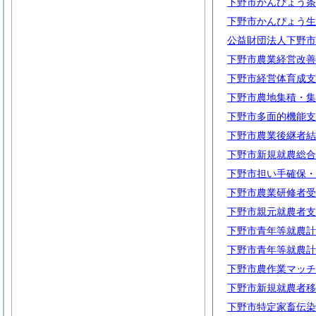
下野市かんぴょう条
下野市かんぴょう生
公益財団法人下野市
下野市農業経営改善
下野市経営体育成支
下野市農地集積・集
下野市多面的機能支
下野市農業後継者結
下野市新規就農総合
下野市担い手確保・
下野市農業研修者受
下野市親元就農者支
下野市青年等就農計
下野市青年等就農計
下野市農作業マッチ
下野市新規就農者移
下野市特定家畜伝染