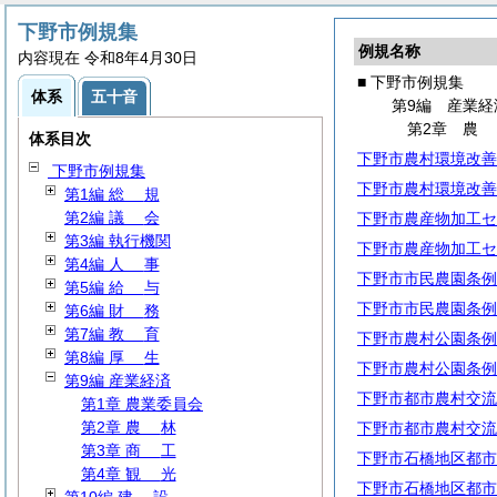
下野市例規集
例規名称
内容現在 令和8年4月30日
■ 下野市例規集
体系
五十音
第9編 産業経
第2章
体系目次
下野市農村環境改善
下野市例規集
下野市農村環境改善
第1編
総
規
第2編
議
会
下野市農産物加工セ
第3編 執行機関
下野市農産物加工セ
第4編
人
事
下野市市民農園条例
第5編
給
与
下野市市民農園条例
第6編
財
務
第7編
教
育
下野市農村公園条例
第8編
厚
生
下野市農村公園条例
第9編 産業経済
下野市都市農村交流
第1章 農業委員会
第2章
農
林
下野市都市農村交流
第3章
商
工
下野市石橋地区都市
第4章
観
光
下野市石橋地区都市