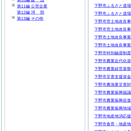
第10編
建
設
下野市ふるさと道場
第11編 公営企業
第12編
消
防
下野市ふるさと道場
第13編 その他
下野市営土地改良事
下野市営土地改良事
下野市土地改良事業
下野市土地改良事業
下野市特別融資制度
下野市農業近代化資
下野市農業経営基盤
下野市災害支援資金
下野市農漁業災害対
下野市農業振興協議
下野市農業振興促進
下野市農業振興地域
下野市地産地消応援
下野市食育・地産地