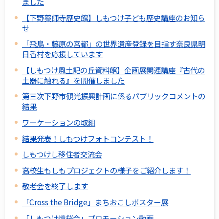
ました
【下野薬師寺歴史館】しもつけ子ども歴史講座のお知ら
せ
「飛鳥・藤原の宮都」の世界遺産登録を目指す奈良県明
日香村を応援しています
【しもつけ風土記の丘資料館】企画展関連講座『古代の
土器に触れる』を開催しました
第三次下野市観光振興計画に係るパブリックコメントの
結果
ワーケーションの取組
結果発表！しもつけフォトコンテスト！
しもつけし移住者交流会
高校生もしもプロジェクトの様子をご紹介します！
敬老会を終了します
「Cross the Bridge」まちおこしポスター展
「しもつけ燈桜会」プロモーション動画