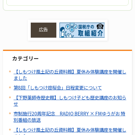
広告
カテゴリー
【しもつけ風土記の丘資料館】夏休み体験講座を開催し
ました
第8回「しもつけ燈桜会」日程変更について
【下野薬師寺歴史館】しもつけ子ども歴史講座のお知ら
せ
市制施行20周年記念 RADIO BERRY × FMゆうがお 特
別番組の放送
【しもつけ風土記の丘資料館】夏休み体験講座を開催し