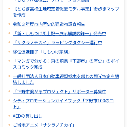
【とちぎ高校生地域定着促進モデル事業】街歩きマップ
を作成
令和３年度市内歴史的建造物調査報告
『新・しもつけ風土記ー展示解説図録ー』発売中
「サクラノチカイ」ラッピングタクシー運行中
移住促進冊子「しもつけ家族」
「マンガで分かる！東の飛鳥『下野市』の歴史」のボイ
スコミック完成
一般社団法人日本自動車連盟栃木支部との観光協定を締
結しました
「下野市繋がるプロジェクト」サポーター募集中
シティプロモーションガイドブック「下野市100のコ
ト」
AEDの貸し出し
ご当地アニメ「サクラノチカイ」