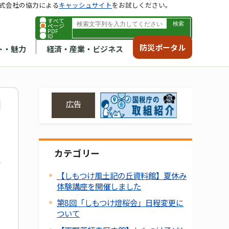
式会社の協力による
キャッシュサイト
をお試しください。
すべて
ページ
PDF
ID
防災ポータル
ト・魅力
経済・産業・ビジネス
広告
カテゴリー
【しもつけ風土記の丘資料館】夏休み
体験講座を開催しました
第8回「しもつけ燈桜会」日程変更に
ついて