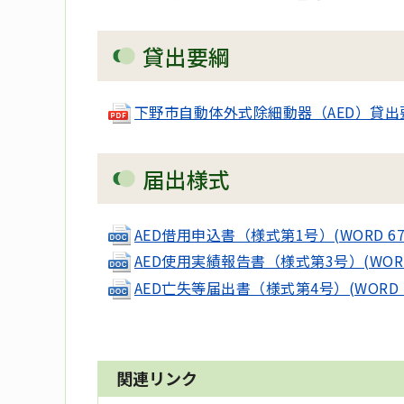
貸出要綱
下野市自動体外式除細動器（AED）貸出要綱(
届出様式
AED借用申込書（様式第1号）(WORD 67 
AED使用実績報告書（様式第3号）(WORD 
AED亡失等届出書（様式第4号）(WORD 5
関連リンク