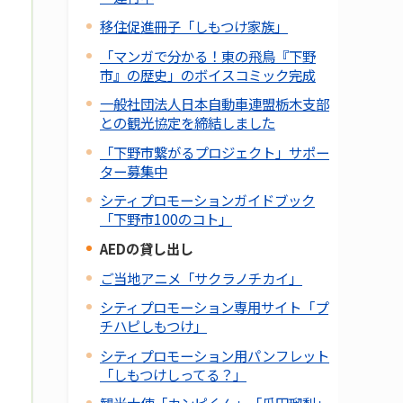
移住促進冊子「しもつけ家族」
「マンガで分かる！東の飛鳥『下野
市』の歴史」のボイスコミック完成
一般社団法人日本自動車連盟栃木支部
との観光協定を締結しました
「下野市繋がるプロジェクト」サポー
ター募集中
シティプロモーションガイドブック
「下野市100のコト」
AEDの貸し出し
ご当地アニメ「サクラノチカイ」
シティプロモーション専用サイト「プ
チハピしもつけ」
シティプロモーション用パンフレット
「しもつけしってる？」