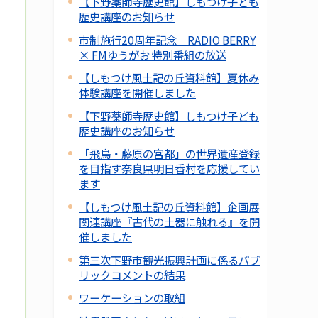
【下野薬師寺歴史館】しもつけ子ども
歴史講座のお知らせ
市制施行20周年記念 RADIO BERRY
× FMゆうがお 特別番組の放送
【しもつけ風土記の丘資料館】夏休み
体験講座を開催しました
【下野薬師寺歴史館】しもつけ子ども
歴史講座のお知らせ
「飛鳥・藤原の宮都」の世界遺産登録
を目指す奈良県明日香村を応援してい
ます
【しもつけ風土記の丘資料館】企画展
関連講座『古代の土器に触れる』を開
催しました
第三次下野市観光振興計画に係るパブ
リックコメントの結果
ワーケーションの取組