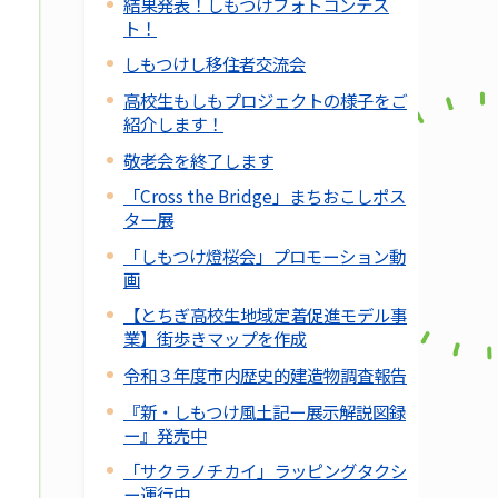
結果発表！しもつけフォトコンテス
ト！
しもつけし移住者交流会
高校生もしもプロジェクトの様子をご
紹介します！
敬老会を終了します
「Cross the Bridge」まちおこしポス
ター展
「しもつけ燈桜会」プロモーション動
画
【とちぎ高校生地域定着促進モデル事
業】街歩きマップを作成
令和３年度市内歴史的建造物調査報告
『新・しもつけ風土記ー展示解説図録
ー』発売中
「サクラノチカイ」ラッピングタクシ
ー運行中