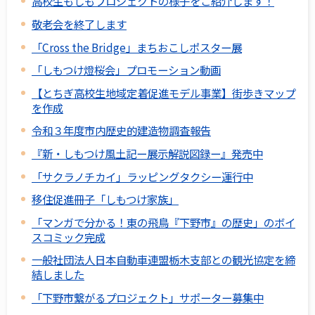
高校生もしもプロジェクトの様子をご紹介します！
敬老会を終了します
「Cross the Bridge」まちおこしポスター展
「しもつけ燈桜会」プロモーション動画
【とちぎ高校生地域定着促進モデル事業】街歩きマップ
を作成
令和３年度市内歴史的建造物調査報告
『新・しもつけ風土記ー展示解説図録ー』発売中
「サクラノチカイ」ラッピングタクシー運行中
移住促進冊子「しもつけ家族」
「マンガで分かる！東の飛鳥『下野市』の歴史」のボイ
スコミック完成
一般社団法人日本自動車連盟栃木支部との観光協定を締
結しました
「下野市繋がるプロジェクト」サポーター募集中