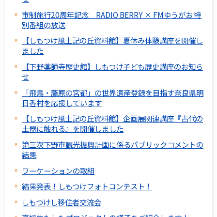
市制施行20周年記念 RADIO BERRY × FMゆうがお 特
別番組の放送
【しもつけ風土記の丘資料館】夏休み体験講座を開催し
ました
【下野薬師寺歴史館】しもつけ子ども歴史講座のお知ら
せ
「飛鳥・藤原の宮都」の世界遺産登録を目指す奈良県明
日香村を応援しています
【しもつけ風土記の丘資料館】企画展関連講座『古代の
土器に触れる』を開催しました
第三次下野市観光振興計画に係るパブリックコメントの
結果
ワーケーションの取組
結果発表！しもつけフォトコンテスト！
しもつけし移住者交流会