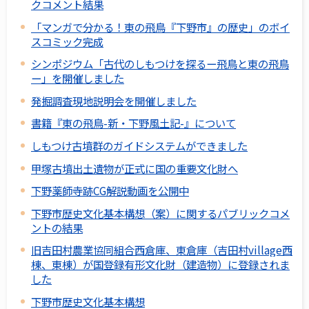
クコメント結果
「マンガで分かる！東の飛鳥『下野市』の歴史」のボイ
スコミック完成
シンポジウム「古代のしもつけを探るー飛鳥と東の飛鳥
ー」を開催しました
発掘調査現地説明会を開催しました
書籍『東の飛鳥-新・下野風土記-』について
しもつけ古墳群のガイドシステムができました
甲塚古墳出土遺物が正式に国の重要文化財へ
下野薬師寺跡CG解説動画を公開中
下野市歴史文化基本構想（案）に関するパブリックコメ
ントの結果
旧吉田村農業協同組合西倉庫、東倉庫（吉田村village西
棟、東棟）が国登録有形文化財（建造物）に登録されま
した
下野市歴史文化基本構想