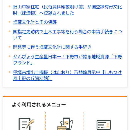
旧山中家住宅（民俗資料館夜明け前）が国登録有形文化
財（建造物）へ登録されました
埋蔵文化財とその保護
国指定史跡内で土木工事等を行う場合の申請手続きにつ
いて
開発等に伴う埋蔵文化財に関する手続き
かんぴょう生産量日本一！下野市が誇る地域資源「下野
ブランド」
甲塚古墳出土機織（はたおり）形埴輪展示中【しもつけ
風土記の丘資料館】
よく利用されるメニュー