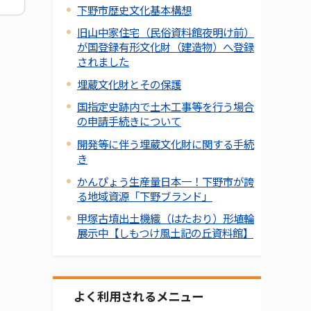
下野市歴史文化基本構想
旧山中家住宅（民俗資料館夜明け前）
が国登録有形文化財（建造物）へ登録
されました
埋蔵文化財とその保護
国指定史跡内で土木工事等を行う場合
の申請手続きについて
開発等に伴う埋蔵文化財に関する手続
き
かんぴょう生産量日本一！下野市が誇
る地域資源「下野ブランド」
甲塚古墳出土機織（はたおり）形埴輪
展示中【しもつけ風土記の丘資料館】
よく利用されるメニュー