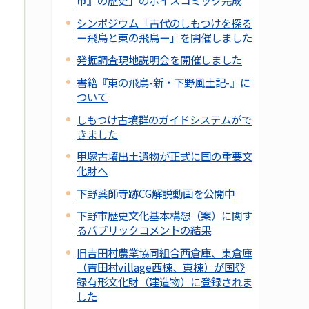
市』の歴史」のボイスコミック完成
シンポジウム「古代のしもつけを探る
ー飛鳥と東の飛鳥ー」を開催しました
発掘調査現地説明会を開催しました
書籍『東の飛鳥-新・下野風土記-』に
ついて
しもつけ古墳群のガイドシステムがで
きました
甲塚古墳出土遺物が正式に国の重要文
化財へ
下野薬師寺跡CG解説動画を公開中
下野市歴史文化基本構想（案）に関す
るパブリックコメントの結果
旧吉田村農業協同組合西倉庫、東倉庫
（吉田村village西棟、東棟）が国登
録有形文化財（建造物）に登録されま
した