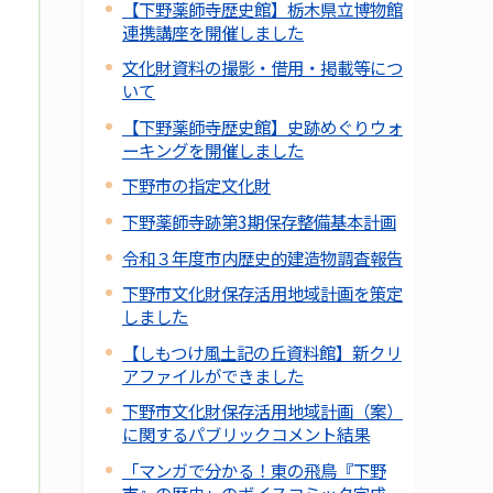
【下野薬師寺歴史館】栃木県立博物館
連携講座を開催しました
文化財資料の撮影・借用・掲載等につ
いて
【下野薬師寺歴史館】史跡めぐりウォ
ーキングを開催しました
下野市の指定文化財
下野薬師寺跡第3期保存整備基本計画
令和３年度市内歴史的建造物調査報告
下野市文化財保存活用地域計画を策定
しました
【しもつけ風土記の丘資料館】新クリ
アファイルができました
下野市文化財保存活用地域計画（案）
に関するパブリックコメント結果
「マンガで分かる！東の飛鳥『下野