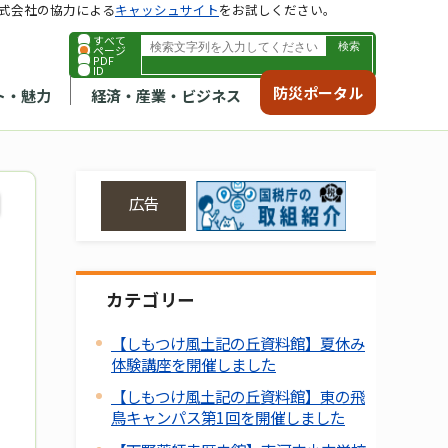
式会社の協力による
キャッシュサイト
をお試しください。
すべて
ページ
PDF
ID
防災ポータル
ト・魅力
経済・産業・ビジネス
広告
カテゴリー
【しもつけ風土記の丘資料館】夏休み
体験講座を開催しました
【しもつけ風土記の丘資料館】東の飛
鳥キャンパス第1回を開催しました