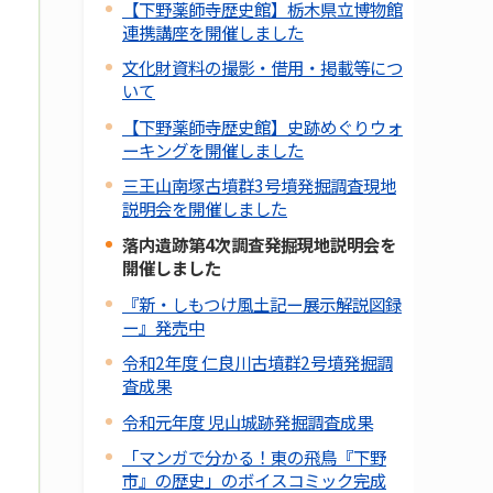
【下野薬師寺歴史館】栃木県立博物館
連携講座を開催しました
文化財資料の撮影・借用・掲載等につ
いて
【下野薬師寺歴史館】史跡めぐりウォ
ーキングを開催しました
三王山南塚古墳群3号墳発掘調査現地
説明会を開催しました
落内遺跡第4次調査発掘現地説明会を
開催しました
『新・しもつけ風土記ー展示解説図録
ー』発売中
令和2年度 仁良川古墳群2号墳発掘調
査成果
令和元年度 児山城跡発掘調査成果
「マンガで分かる！東の飛鳥『下野
市』の歴史」のボイスコミック完成