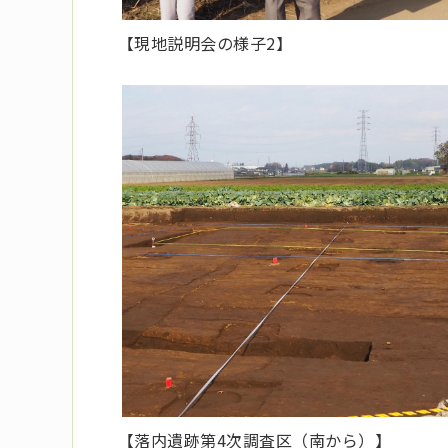
【現地説明会の様子2】
【落内遺跡第4次調査区（南から）】