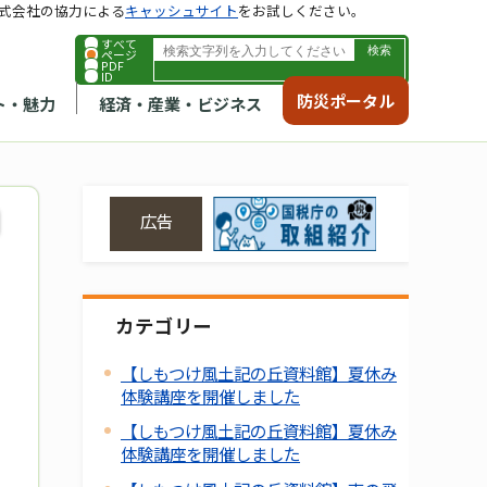
式会社の協力による
キャッシュサイト
をお試しください。
すべて
ページ
PDF
ID
防災ポータル
ト・魅力
経済・産業・ビジネス
広告
カテゴリー
【しもつけ風土記の丘資料館】夏休み
体験講座を開催しました
【しもつけ風土記の丘資料館】夏休み
体験講座を開催しました