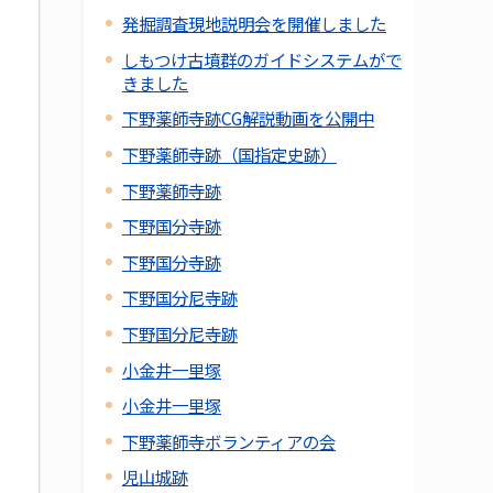
発掘調査現地説明会を開催しました
しもつけ古墳群のガイドシステムがで
きました
下野薬師寺跡CG解説動画を公開中
下野薬師寺跡（国指定史跡）
下野薬師寺跡
下野国分寺跡
下野国分寺跡
下野国分尼寺跡
下野国分尼寺跡
小金井一里塚
小金井一里塚
下野薬師寺ボランティアの会
児山城跡