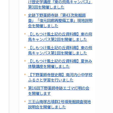
け歴史学講座『東の飛鳥キャンパス』
第3回を開催しました
史跡下野薬師寺跡「第43次発掘調
査」「復元回廊再整備工事」現地説明
会を開催しました
【しもつけ風土記の丘資料館】東の飛
鳥キャンパス第2回を開催しました
【しもつけ風土記の丘資料館】東の飛
鳥キャンパス第1回を開催しました
【しもつけ風土記の丘資料館】夏休み
体験講座を開催しました
【下野薬師寺歴史館】南河内小中学校
ふるさと学習を行いました
第16回下野薬師寺跡エゴマ灯明の会
を開催します
三王山南塚古墳群2号墳発掘調査現地
説明会を開催しました