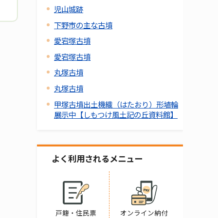
児山城跡
下野市の主な古墳
愛宕塚古墳
愛宕塚古墳
丸塚古墳
丸塚古墳
甲塚古墳出土機織（はたおり）形埴輪
展示中【しもつけ風土記の丘資料館】
よく利用されるメニュー
戸籍・住民票
オンライン納付