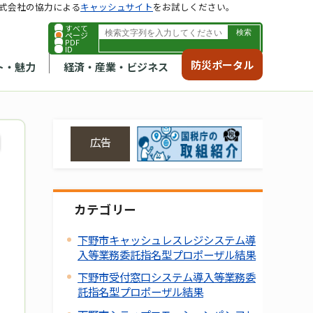
式会社の協力による
キャッシュサイト
をお試しください。
すべて
ページ
PDF
ID
防災ポータル
ト・魅力
経済・産業・ビジネス
広告
カテゴリー
下野市キャッシュレスレジシステム導
入等業務委託指名型プロポーザル結果
下野市受付窓口システム導入等業務委
託指名型プロポーザル結果