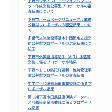
下野市シティプロモーションパンフレ
ット作成業務公募型プロポーザルの審
査結果について
下野市ホームページリニューアル業務
公募型プロポーザルの審査結果につい
て
多世代交流施設等基本計画策定支援業
務公募型プロポーザルの選定結果につ
いて
下野市外国語指導助手（ALT）派遣等
業務に係るプロポーザル結果
下野市ＬＥＤ防犯灯更新・維持管理事
業公募型プロポーザルの審査結果
中学生平和研修派遣事業委託に係るプ
ロポーザル結果
第３期下野市国民健康保険データヘル
ス計画策定業務委託に係るプロポーザ
ル結果