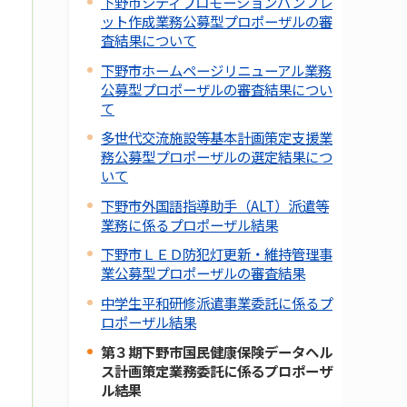
下野市シティプロモーションパンフレ
ット作成業務公募型プロポーザルの審
査結果について
下野市ホームページリニューアル業務
公募型プロポーザルの審査結果につい
て
多世代交流施設等基本計画策定支援業
務公募型プロポーザルの選定結果につ
いて
下野市外国語指導助手（ALT）派遣等
業務に係るプロポーザル結果
下野市ＬＥＤ防犯灯更新・維持管理事
業公募型プロポーザルの審査結果
中学生平和研修派遣事業委託に係るプ
ロポーザル結果
第３期下野市国民健康保険データヘル
ス計画策定業務委託に係るプロポーザ
ル結果