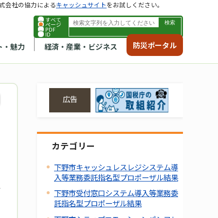
式会社の協力による
キャッシュサイト
をお試しください。
すべて
ページ
PDF
ID
防災ポータル
ト・魅力
経済・産業・ビジネス
広告
カテゴリー
下野市キャッシュレスレジシステム導
入等業務委託指名型プロポーザル結果
下野市受付窓口システム導入等業務委
託指名型プロポーザル結果