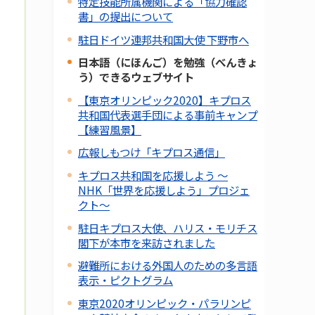
特定技能所属機関による「協力確認
書」の提出について
駐日ドイツ連邦共和国大使 下野市へ
日本語（にほんご）を勉強（べんきょ
う）できるウェブサイト
【東京オリンピック2020】キプロス
共和国代表選手団による事前キャンプ
【練習風景】
広報しもつけ「キプロス通信」
キプロス共和国を応援しよう ～
NHK「世界を応援しよう」プロジェ
クト～
駐日キプロス大使、ハリス・モリチス
閣下が本市を来訪されました
避難所における外国人のための多言語
表示・ピクトグラム
東京2020オリンピック・パラリンピ