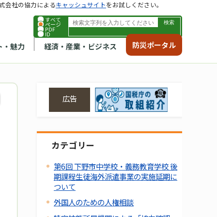
式会社の協力による
キャッシュサイト
をお試しください。
すべて
ページ
PDF
ID
防災ポータル
ト・魅力
経済・産業・ビジネス
広告
カテゴリー
第6回 下野市中学校・義務教育学校 後
期課程生徒海外派遣事業の実施延期に
ついて
外国人のための人権相談