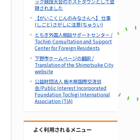
ック競技大会のホストタウンとして登
録されました
【がいこくじんのみなさんへ】 仕事
(しごと)さがしに注意(ちゅうい)
とちぎ外国人相談サポートセンター /
Tochigi Consultation and Support
Center for Foreign Residents
下野市ホームページの翻訳 /
Translation of the Shimotsuke City
website
公益財団法人 栃木県国際交流協
会/Public Interest Incorporated
Foundation Tochigi International
Association (TIA)
よく利用されるメニュー