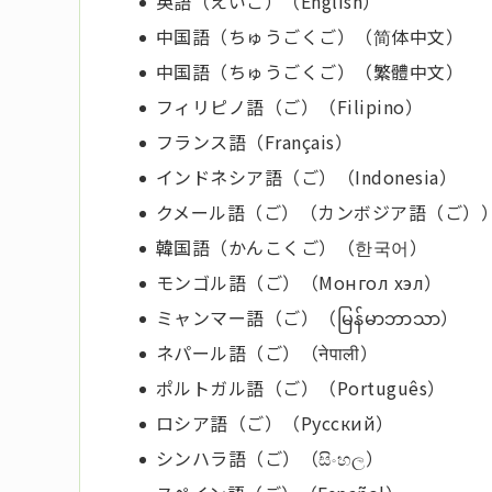
英語（えいご）（English）
中国語（ちゅうごくご）（简体中文）
中国語（ちゅうごくご）（繁體中文）
フィリピノ語（ご）（Filipino）
フランス語（Français）
インドネシア語（ご）（Indonesia）
クメール語（ご）（カンボジア語（ご））（ខ
韓国語（かんこくご）（한국어）
モンゴル語（ご）（Монгол хэл）
ミャンマー語（ご）（မြန်မာဘာသာ）
ネパール語（ご）（नेपाली）
ポルトガル語（ご）（Português）
ロシア語（ご）（Русский）
シンハラ語（ご）（සිංහල）