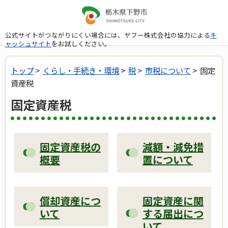
公式サイトがつながりにくい場合には、ヤフー株式会社の協力による
キ
ャッシュサイト
をお試しください。
トップ
>
くらし・手続き・環境
>
税
>
市税について
> 固定
資産税
固定資産税
固定資産税の
減額・減免措
概要
置について
償却資産につ
固定資産に関
いて
する届出につ
いて