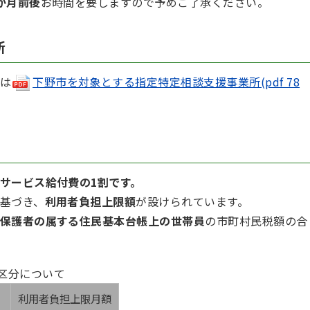
か月前後
お時間を要しますので予めご了承ください。
所
は
下野市を対象とする指定特定相談支援事業所(pdf 78
サービス給付費の1割です。
基づき、
利用者負担上限額
が設けられています。
保護者の属する住民基本台帳上の世帯員
の市町村民税額の合
区分について
利用者負担上限月額