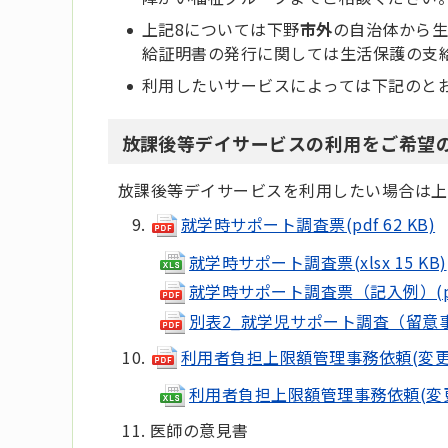
上記8については下野
市外
の自治体から生
給証明書の発行に関しては生活保護の支
利用したいサービスによっては下記のと
放課後等デイサービスの利用をご希望
放課後等デイサービスを利用したい場合は上
就学時サポート調査票(pdf 62 KB)
就学時サポート調査票(xlsx 15 KB)
就学時サポート調査票（記入例）(pdf 
別表2_就学児サポート調査（留意事項）(
利用者負担上限額管理事務依頼(変更)届出
利用者負担上限額管理事務依頼(変更)届出
医師の意見書