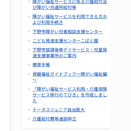
障がい福祉サービスに係る介護給付及
び障がい児通所給付等
障がい福祉サービスを利用できる方お
よび利用手続き
下野市障がい児者相談支援センター
こども発達支援センターこばと園
下野市放課後等デイサービス・児童発
達支援事業所のご案内
療育手帳
保健福祉ガイドブック～障がい福祉編
～
「障がい福祉サービス利用・介護保険
サービス移行のてびき」を作成しまし
た
トータスジュニア自治医大
介護給付費等過誤申立