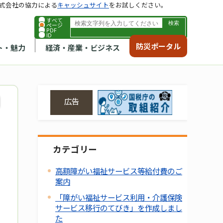
式会社の協力による
キャッシュサイト
をお試しください。
すべて
ページ
PDF
ID
防災ポータル
ト・魅力
経済・産業・ビジネス
広告
カテゴリー
高額障がい福祉サービス等給付費のご
案内
「障がい福祉サービス利用・介護保険
サービス移行のてびき」を作成しまし
た