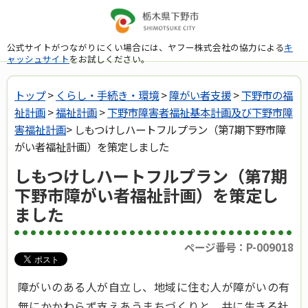
公式サイトがつながりにくい場合には、ヤフー株式会社の協力による
キ
ャッシュサイト
をお試しください。
トップ
>
くらし・手続き・環境
>
障がい者支援
>
下野市の福
祉計画
>
福祉計画
>
下野市障害者福祉基本計画及び下野市障
害福祉計画
> しもつけしハートフルプラン（第7期下野市障
がい者福祉計画）を策定しました
しもつけしハートフルプラン（第7期
下野市障がい者福祉計画）を策定し
ました
ページ番号：P-009018
障がいのある人が自立し、地域に住む人が障がいの有
無にかかわらず支えあうまちづくりと、共に生きる社